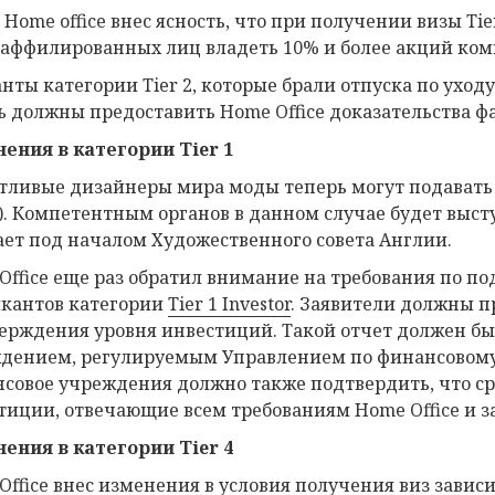
 Home office внес ясность, что при получении визы Ti
 аффилированных лиц владеть 10% и более акций комп
нты категории Tier 2, которые брали отпуска по уход
ь должны предоставить Home Office доказательства ф
ения в категории Tier 1
тливые дизайнеры мира моды теперь могут подавать на
t). Компетентным органов в данном случае будет выс
ает под началом Художественного совета Англии.
Office еще раз обратил внимание на требования по 
кантов категории
Tier 1 Investor
. Заявители должны п
ерждения уровня инвестиций. Такой отчет должен б
дением, регулируемым Управлением по финансовому над
совое учреждения должно также подтвердить, что ср
тиции, отвечающие всем требованиям Home Office и з
ения в категории Tier 4
Office внес изменения в условия получения виз зави