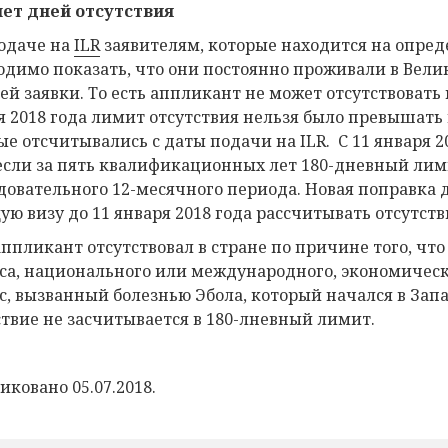
ет дней отсутствия
одаче на
ILR
заявителям, которые находится на опред
одимо показать, что они постоянно проживали в Вели
й заявки. То есть аппликант не может отсутствовать в
я 2018 года лимит отсутствия нельзя было превышать
ые отсчитывались с даты подачи на ILR. С 11 января 20
 если за пять квалификационных лет 180-дневный ли
довательного 12-месячного периода. Новая поправка
ую визу до 11 января 2018 года рассчитывать отсутст
аппликант отсутствовал в стране по причине того, чт
са, национального или международного, экономическ
с, вызванный болезнью Эбола, который начался в Запад
ствие не засчитывается в 180-лневный лимит.
иковано 05.07.2018.