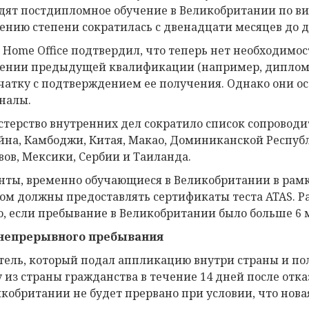
дят постдипломное обучение в Великобритании по виз
ению степени сократилась с двенадцати месяцев до д
 Home Office подтвердил, что теперь нет необходимо
ении предыдущей квалификации (например, диплом).
чатку с подтверждением ее получения. Однако они ос
налы.
терство внутренних дел сократило список сопроводи
йна, Камбоджи, Китая, Макао, Доминиканской Респуб
вов, Мексики, Сербии и Таиланда.
нты, временно обучающиеся в Великобритании в рамк
ом должны предоставлять сертификаты теста ATAS. Р
о, если пребывание в Великобритании было больше 6 
 непрерывного пребывания
тель, который подал аппликацию внутри страны и по
у из страны гражданства в течение 14 дней после отк
икобритании не будет прервано при условии, что новая