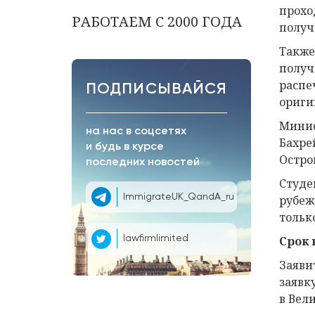
прохо
РАБОТАЕМ С 2000 ГОДА
получ
Также
получ
распе
ПОДПИСЫВАЙСЯ
ориги
Минис
на нас в соцсетях
Бахре
и будь в курсе
Остро
последних новостей
Студе
ImmigrateUK_QandA_ru
рубеж
тольк
Срок
lawfirmlimited
Заяви
заявк
в Вел