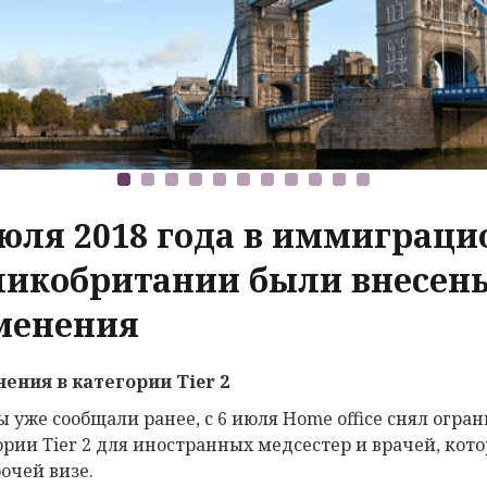
июля 2018 года в иммиграц
ликобритании были внесен
менения
ения в категории Tier 2
ы уже сообщали ранее, с 6 июля Home office снял огр
ории Tier 2 для иностранных медсестер и врачей, кот
бочей визе.