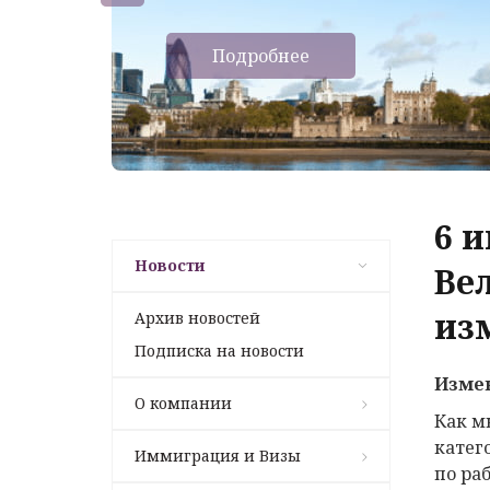
Подробнее
6 
Новости
Ве
из
Архив новостей
Подписка на новости
Измен
О компании
Как м
катег
Иммиграция и Визы
по ра