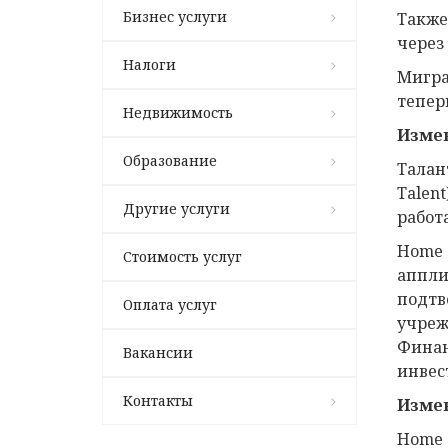
Бизнес услуги
Также
через
Налоги
Мигра
тепер
Недвижимость
Измен
Образование
Талан
Talen
Другие услуги
работ
Home 
Стоимость услуг
аппли
подтв
Оплата услуг
учреж
Финан
Вакансии
инвес
Контакты
Измен
Home 