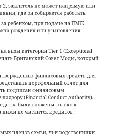
er 2, заявитель не может напрямую или
ании, где он собирается работать.
у за ребенком, при подаче на ПМЖ
акта рождения или усыновления.
 визы категории Tier 1 (Exceptional
тупать Британский Совет Моды, который
подтверждению финансовых средств для
редставить портфельный отчет для
ыть подписан финансовым
зору (Financial Conduct Authority).
едства были вложены только в
а ними не числится кредитов.
симых членов семьи, чьи родственники