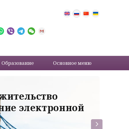
Образование
Основное меню
 жительство
Ва
ение электронной
ле
пр