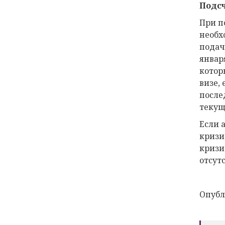
Подсч
При п
необх
подаче
январ
котор
визе,
после
текущ
Если 
кризи
кризи
отсут
Опубл