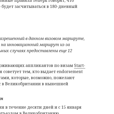
нные правила теперь говорят, что
е будет засчитываться в 180-дневный
разрешенный в
данном визовом
маршруте,
и на инновационный маршрут из-за
ьных случаях предоставлены еще 12
держивающих аппликантов по визам
Start-
он советует тем, кто выдает endorsement
ами, которые, возможно, пожелают
нес в Великобритании в нынешней
ин
 в течение десяти дней и с 15 января
 отъездом в Великобританию.