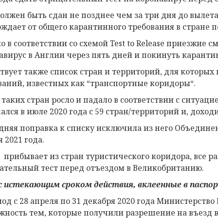
должен быть сдан не позднее чем за три дня до вылета
ождает от общего карантинного требования в стране 
о в соответствии со схемой Test to Release приезжие с
авирус в Англии через пять дней и покинуть карантин
твует также список стран и территорий, для которых
ваний, известных как “транспортные коридоры“.
 таких стран росло и падало в соответствии с ситуаци
ался в июле 2020 года с 59 стран/территорий и, доходи
дняя поправка к списку исключила из него Объедине
 2021 года.
о прибывает из стран туристического коридора, все 
ательный тест перед отъездом в Великобританию.
с истекающим сроком действия, вклеенные в паспор
иод с 28 апреля по 31 декабря 2020 года Министерств
жность тем, которые получили разрешение на въезд 