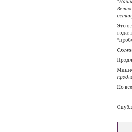
“Наши
Велик
остан
Это о
года:
“проб
Схем
Продл
Минис
продле
Но вс
Опубл