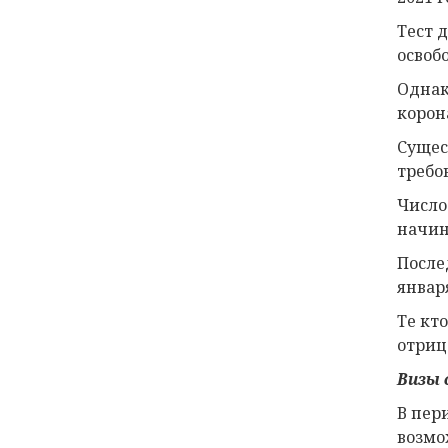
Тест 
освоб
Однак
корон
Сущес
требо
Число
начин
После
января
Те кт
отриц
Визы 
В пер
возмо