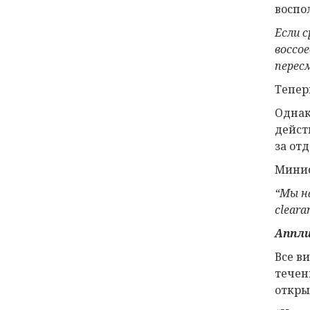
воспо
Если с
воссое
перес
Тепер
Однак
дейст
за от
Минис
“Мы н
cleara
Аппл
Все в
течен
откры