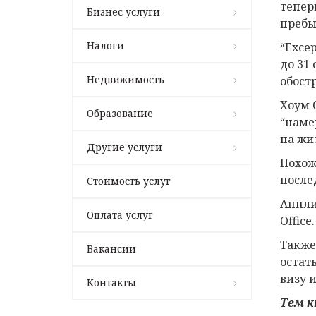
тепер
Бизнес услуги
пребы
Налоги
“Exce
до 31
Недвижимость
обост
Хоум 
Образование
“наме
на жит
Другие услуги
Похож
после
Стоимость услуг
Аппли
Оплата услуг
Office.
Также
Вакансии
остат
визу 
Контакты
Тем 