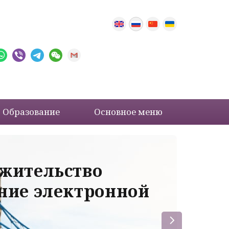
Образование
Основное меню
 жительство
Ва
ение электронной
ле
пр