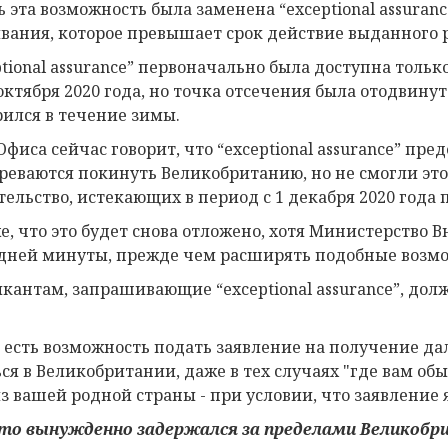
ь эта возможность была заменена “exceptional assura
вания, которое превышает срок действие выданного 
ptional assurance” первоначально была доступна только
 октября 2020 года, но точка отсечения была отодвину
рился в течение зимы.
Офиса сейчас говорит, что “exceptional assurance” пр
реваются покинуть Великобританию, но не смогли это
ельство, истекающих в период с 1 декабря 2020 года п
е, что это будет снова отложено, хотя Министерство В
дней минуты, прежде чем расширять подобные возм
кантам, запрашивающие “exceptional assurance”, дол
 есть возможность подать заявление на получение да
ься в Великобритании, даже в тех случаях "где вам об
из вашей родной страны - при условии, что заявление 
кто вынужденно
задержался за пределами Великобр