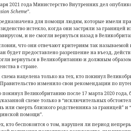
варя 2021 года Министерство Внутренних дел опублик
sion Scheme
”.
редназначена для помощи людям, которые имели пра
езиденство истекло, когда они застряли за границей и
авирусом, и не смогли вернуться назад в Великобрит
словии, что они отвечают критериям так называемой
ан будет предоставлено разрешение на въезд, действ
огли вернуться в Великобританию и должным образом
енства в стране.
а схема нацелена только на тех, кто покинул Великобр
 Правительство изменило свои рекомендации по путе
то покинул Великобританию после 17 марта 2020 года, 
казанной схеме только в “исключительных обстоятель
нь или смерть близкого родственника за границей” и 
инской помощи”.
ех, кто беспокоится о том, нарушен ли период непре