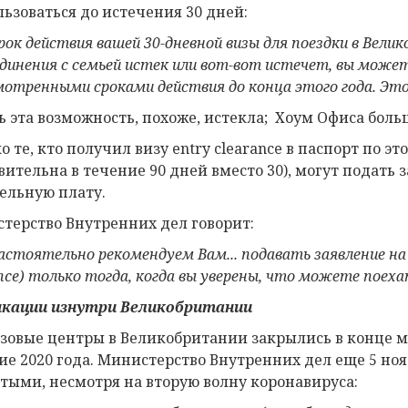
льзоваться до истечения 30 дней:
рок действия вашей 30-дневной визы для поездки в Вели
динения с семьей
истек или вот-вот истечет, вы может
мотренными сроками действия до конца этого года. Это
ь эта возможность, похоже, истекла; Хоум Офиса боль
о те, кто получил визу entry clearance в паспорт по э
вительна в течение 90 дней вместо 30), могут подать
дельную плату.
терство Внутренних дел говорит:
астоятельно рекомендуем Вам... подавать заявление на
nce
)
только тогда, когда вы уверены, что можете поеха
икации
изнутри
Великобритании
изовые центры в Великобритании закрылись в конце м
ие 2020 года. Министерство Внутренних дел еще 5 нояб
тыми, несмотря на вторую волну коронавируса: