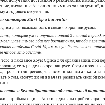
елей получения постоянного резиденства, иммиграцио
ствие, вызванное “ограничениями из-за пандемии”, н
мум годового отсутствия.
по категории
Start
-
Up
и
Innovator
Офиса дает возможность в связи с коронавирусом:
даты, которые уже получили полный 2-летний период, 
 смогли развить свой бизнес достаточно, чтобы перейт
йствия пандемии
Covid
-19, им могут быть в исключител
ев
чтобы это сделать
.
 того, в гайдансе Хоум Офиса для организаций, под
nnovator
, есть раздел о коронавирусе. Среди прочего, 
а, провести «переговоры с потенциальными кандидат
ать о том, смогут ли они начать развивать свой биз
ции».
ествие в Великобританию: обязательный карант
жие, прибывающие в Англию, должны пройти карантин
года сдать отрицательный тест на коронавирус перед