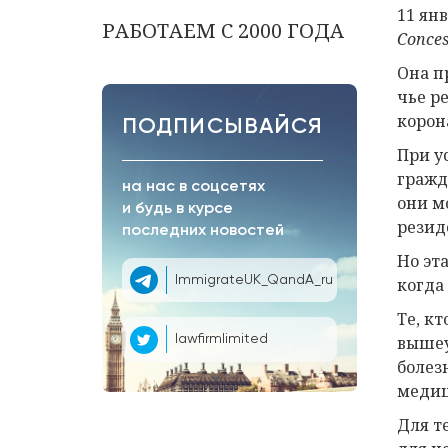
11 ян
РАБОТАЕМ С 2000 ГОДА
Conces
Она п
чье р
корон
ПОДПИСЫВАЙСЯ
При у
гражд
на нас в соцсетях
они м
и будь в курсе
резид
последних новостей
Но эт
ImmigrateUK_QandA_ru
когда
Те, к
вышеу
lawfirmlimited
болез
медиц
Для т