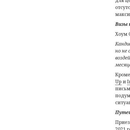
для ц
отсут
макси
Визы
Хоум 
Канди
но не
возде
месяц
Кроме
Up
и
I
письм
подум
ситуа
Путеш
Приез
2021 