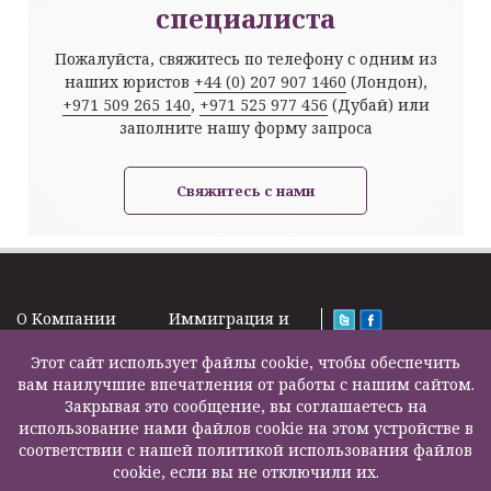
специалиста
Пожалуйста, свяжитесь по телефону с одним из
наших юристов
+44 (0) 207 907 1460
(Лондон),
+971 509 265 140
,
+971 525 977 456
(Дубай) или
заполните нашу форму запроса
Свяжитесь с нами
O Kомпании
Иммиграция и
Новости
Визы
Law Firm Limited
Подписка на
Этот сайт использует файлы cookie, чтобы обеспечить
Налоги и пенсии
2000 – 2026©
новости
вам наилучшие впечатления от работы с нашим сайтом.
Бизнес услуги
Задать вопрос
Закрывая это сообщение, вы соглашаетесь на
Недвижимость
Карта сайта
использование нами файлов cookie на этом устройстве в
Образование
Контакты
соответствии с нашей политикой использования файлов
Страхование
F200500002
cookie, если вы не отключили их.
жизни