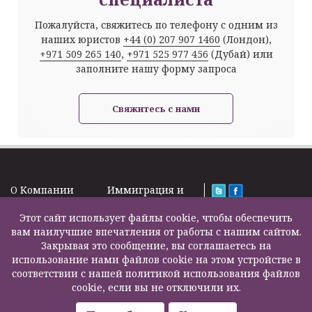
Пожалуйста, свяжитесь по телефону с одним из
наших юристов
+44 (0) 207 907 1460
(Лондон),
+971 509 265 140
,
+971 525 977 456
(Дубай) или
заполните нашу форму запроса
Свяжитесь с нами
O Kомпании
Иммиграция и
Новости
Визы
Law Firm Limited
Подписка на
Этот сайт использует файлы cookie, чтобы обеспечить
Налоги и пенсии
2000 – 2026©
новости
вам наилучшие впечатления от работы с нашим сайтом.
Бизнес услуги
Задать вопрос
Закрывая это сообщение, вы соглашаетесь на
Недвижимость
Карта сайта
использование нами файлов cookie на этом устройстве в
Образование
Контакты
соответствии с нашей политикой использования файлов
Страхование
F200500002
cookie, если вы не отключили их.
жизни
Другие услуги