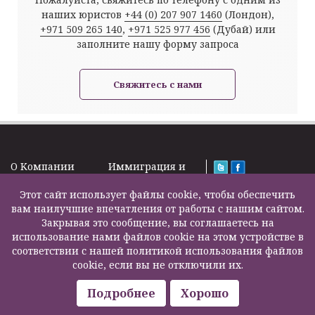
наших юристов
+44 (0) 207 907 1460
(Лондон),
+971 509 265 140
,
+971 525 977 456
(Дубай) или
заполните нашу форму запроса
Свяжитесь с нами
O Kомпании
Иммиграция и
Новости
Визы
Law Firm Limited
Подписка на
Этот сайт использует файлы cookie, чтобы обеспечить
Налоги и пенсии
2000 – 2026©
новости
вам наилучшие впечатления от работы с нашим сайтом.
Бизнес услуги
Задать вопрос
Закрывая это сообщение, вы соглашаетесь на
Недвижимость
Карта сайта
использование нами файлов cookie на этом устройстве в
Образование
Контакты
соответствии с нашей политикой использования файлов
Страхование
F200500002
cookie, если вы не отключили их.
жизни
Другие услуги
Подробнее
Хорошо