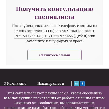
Получить консультацию
специалиста
Пожалуйста, свяжитесь по телефону с одним из
наших юристов
+44 (0) 207 907 1460
(Лондон),
+971 509 265 140
,
+971 525 977 456
(Дубай) или
заполните нашу форму запроса
Свяжитесь с нами
O Kомпании
Иммиграция и
Новости
Визы
Law Firm Limited
Подписка на
Этот сайт использует файлы cookie, чтобы обеспечить
Налоги и пенсии
2000 – 2026©
новости
вам наилучшие впечатления от работы с нашим сайтом.
Бизнес услуги
Задать вопрос
Закрывая это сообщение, вы соглашаетесь на
Недвижимость
Карта сайта
использование нами файлов cookie на этом устройстве в
Образование