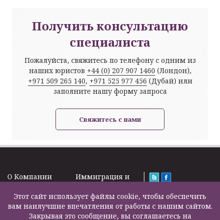
Получить консультацию
специалиста
Пожалуйста, свяжитесь по телефону с одним из
наших юристов
+44 (0) 207 907 1460
(Лондон),
+971 509 265 140
,
+971 525 977 456
(Дубай) или
заполните нашу форму запроса
Свяжитесь с нами
O Kомпании
Иммиграция и
Новости
Визы
Law Firm Limited
Подписка на
Этот сайт использует файлы cookie, чтобы обеспечить
Налоги и пенсии
2000 – 2026©
новости
вам наилучшие впечатления от работы с нашим сайтом.
Бизнес услуги
Задать вопрос
Закрывая это сообщение, вы соглашаетесь на
Недвижимость