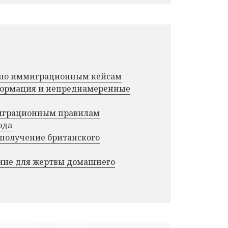
г по иммиграционным кейсам
нформация и непреднамеренные
миграционным правилам
ода
 получение британского
ние для жертвы домашнего