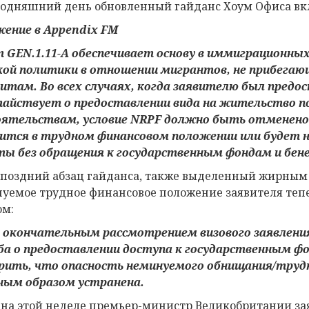
годняшний день обновленный гайданс Хоум Офиса вк
жение в
Appendix FM
т
GEN
.1.11
-
A
обеспечивает основу в иммиграционных 
ой политики в отношении мигрантов, не прибегаю
фитам
. Во всех случаях, когда заявителю был пред
тайствует о
предоставлении вида на жительство
п
ятельствам, условие
NRPF
должно быть отменено 
ится в
трудном финансовом положении
или
будет
ы без обращения к государственным фондам
и бен
 поздний абзац гайданса, также выделенный жирным 
уемое трудное финансовое положение заявителя теп
ом:
д окончательным рассмотрением
визового
заявлени
ба о предоставлении доступа к государственным ф
рить, что опасность неминуемого обнищания
/труд
ым образом устранена.
 на этой неделе премьер-министр Великобритании за