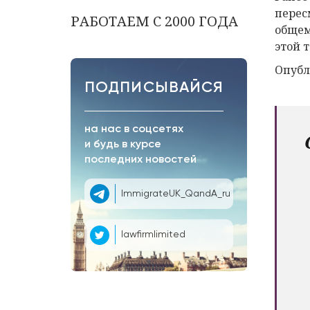
перес
РАБОТАЕМ С 2000 ГОДА
общем
этой т
Опубл
ПОДПИСЫВАЙСЯ
на нас в соцсетях
и будь в курсе
последних новостей
ImmigrateUK_QandA_ru
lawfirmlimited