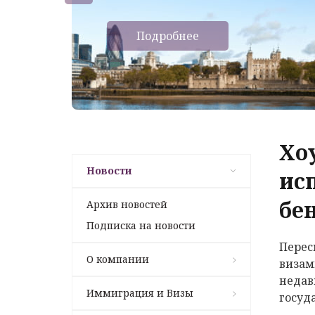
Подробнее
Хо
Новости
ис
бе
Архив новостей
Подписка на новости
Перес
О компании
визам
недав
Иммиграция и Визы
госуд