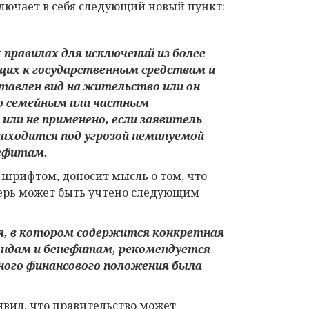
лючает в себя следующий новый пункт:
правилах для исключений из более
щих к государственным средствам
и
оставлен
вид на жительство
или он
о семейным или частным
или не
применено
, если заявитель
находится под угрозой неминуемой
ефитам
.
шрифтом, доносит мысль о том, что
ерь может быть учтено следующим
я, в котором содержится конкретная
ондам
и бенефитам
, рекомендуется
ного финансового положения
была
явил, что правительство может