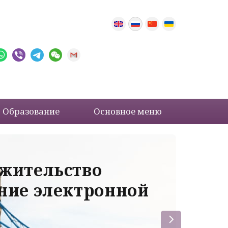
Образование
Основное меню
 жительство
Ва
ение электронной
ле
пр