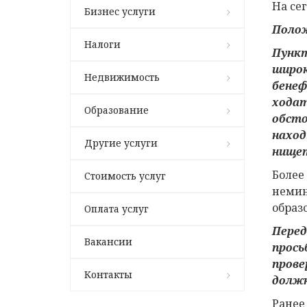
На се
Бизнес услуги
Поло
Налоги
Пунк
широк
Недвижимость
бене
хода
Образование
обсто
наход
Другие услуги
нищет
Более
Стоимость услуг
немин
образ
Оплата услуг
Пере
Вакансии
прось
прове
Контакты
должн
Ранее