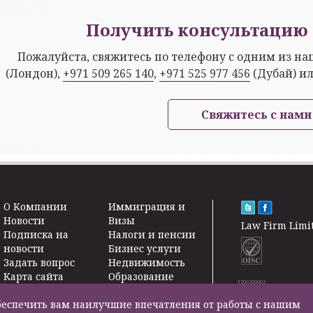
Получить консультацию 
Пожалуйста, свяжитесь по телефону с одним из н
(Лондон),
+971 509 265 140
,
+971 525 977 456
(Дубай) и
Свяжитесь с нами
O Kомпании
Иммиграция и
Новости
Визы
Law Firm Limi
Подписка на
Налоги и пенсии
новости
Бизнес услуги
Задать вопрос
Недвижимость
Карта сайта
Образование
F200500002
Контакты
Страхование
жизни
 обеспечить вам наилучшие впечатления от работы с нашим