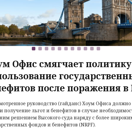
ум Офис смягчает политику
пользование государственн
нефитов после поражения в
мотренное руководство (гайданс) Хоум Офиса должн
и получение льгот и бенефитов в случае необходимос
ним решением Высокого суда наряду с более широким
арственных фондов и бенефитов (NRPF).