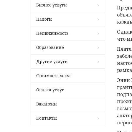
Бизнес услуги
Предп
объяв
Налоги
кажды
Однак
Недвижимость
что м
Образование
Плате
забол
Другие услуги
насто
рамка
Стоимость услуг
Энни 
грант
Оплата услуг
подпа
прежн
Вакансии
возмо
альте
Контакты
перио