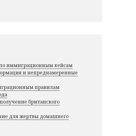
г по иммиграционным кейсам
нформация и непреднамеренные
миграционным правилам
ода
 получение британского
ние для жертвы домашнего