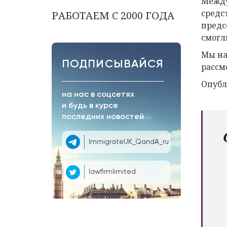
Между
средс
РАБОТАЕМ С 2000 ГОДА
предс
смогл
Мы на
ПОДПИСЫВАЙСЯ
рассм
Опубл
на нас в соцсетях
и будь в курсе
последних новостей
ImmigrateUK_QandA_ru
lawfirmlimited