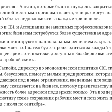
риятия в Англии, которые были вынуждены закрыться 
ленной местными органами власти, теперь смогут пол
й объект недвижимости за каждые три недели.
о и CBI, и Ассоциация независимых профессионалов и
ногим бизнесам потребуется более существенная адр
жи инициируются национальным решением закрыть п
еваемостью. Платеж будет производиться за каждый 
ящее время эти платежи доступны в Блэкберне вместе
х пробной схемы.
Гаскойн, директор по экономической политике CBI, 
ы, безусловно, помогут малым предприятиям, которые
дающей под новые ограничения, введенные для защит
ему сказывается на бизнесе, поэтому правительству 
жность более адресной поддержки осенью. Эта подде
рнативу схеме сохранения рабочих мест и позволить
д с июля по сентябрь».