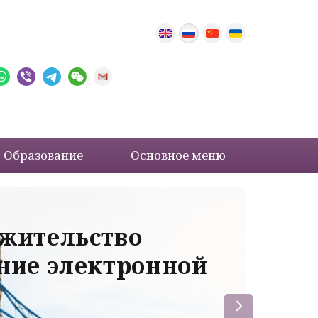
Образование
Основное меню
 жительство
Ва
ение электронной
ле
пр