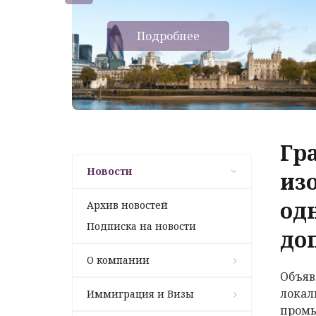
Подробнее
Гр
Новости
из
од
Архив новостей
Подписка на новости
до
О компании
Объяв
локал
Иммиграция и Визы
промы