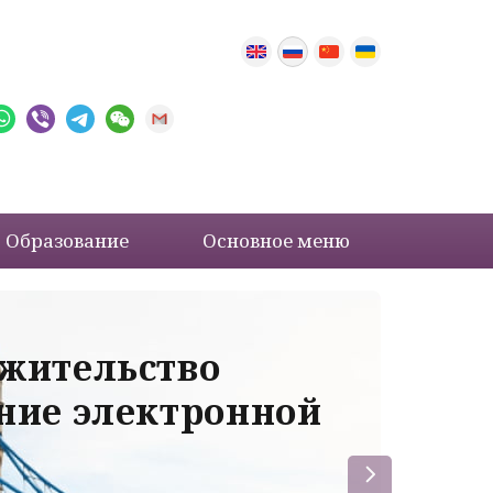
Образование
Основное меню
 жительство
Ва
ение электронной
ле
пр