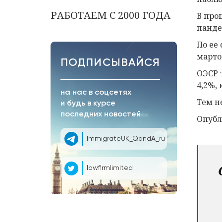
РАБОТАЕМ С 2000 ГОДА
В про
панде
По ее
марто
ПОДПИСЫВАЙСЯ
ОЭСР 
4,2%,
на нас в соцсетях
Тем н
и будь в курсе
последних новостей
Опубл
ImmigrateUK_QandA_ru
lawfirmlimited