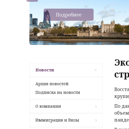
Подробнее
Эк
Новости
ст
Архив новостей
Восст
Подписка на новости
крупн
По да
О компании
объем
панде
Иммиграция и Визы