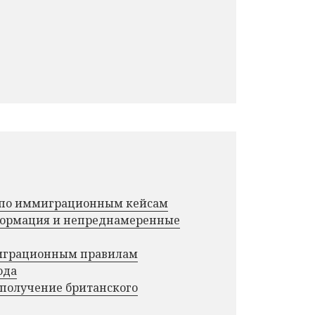
г по иммиграционным кейсам
нформация и непреднамеренные
миграционным правилам
ода
 получение британского