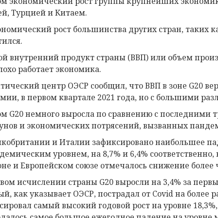
ом экономический рост группы крупнейших экономик 
й, Турцией и Китаем.
ономический рост большинства других стран, таких ка
тился.
ой внутренний продукт страны (ВВП) или объем произ
лохо работает экономика.
тический центр ОЭСР сообщил, что ВВП в зоне G20 в
мии, в первом квартале 2021 года, но с большими ра
ом G20 немного выросла по сравнению с последними т
унов и экономических потрясений, вызванных пандем
икобритании и Италии зафиксировано наибольшее па
демическим уровнем, на 8,7% и 6,4% соответственно, 
оне и Европейском союзе отмечалось снижение более 
овом исчислении страны G20 выросли на 3,4% за первые
ый, как указывает ОЭСР, пострадал от Covid на более 
сировал самый высокий годовой рост на уровне 18,3%,
далось самое большое ежегодное падение на уровне м