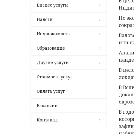
В цел
Бизнес услуги
Индие
Но эк
Налоги
сокра
Недвижимость
Валов
или п
Образование
Анали
панде
Другие услуги
В цел
Стоимость услуг
локда
В Вел
Оплата услуг
докан
евроз
Вакансии
В год
котор
Контакты
зафик
наблю