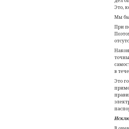
дел о
Это, к
Мы бы
При п
Поэто
отсутс
Након
точны
самос
в теч
Это г
приме
прави
элект
паспо
Исклю
В оче