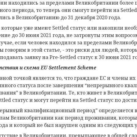
они находились за пределами Великобритании более ш
ого периода, то теперь они смогут перейти на Settled 
лись в Великобританию до 31 декабря 2020 года.
 которые уже имеют Settled статус или накопили нео
ние до 30 июня 2021 года, не затронуты этим вопросом
лучае, если человек находился за пределами Великобр
 говорим в этой статье, - это риски для людей, котор
подавать заявку на Pre-Settled статус к 30 июня 2021 го
тстви
я
и
с
хема
EU Settlement Scheme
вной точкой является то, что граждане ЕС и члены их
янного статуса после завершения “непрерывного квал
вания” в Великобритании. Те, кто живет в Великобри
ttled статус и могут перейти на Settled статус по дос
ерывный квалификационный период” определяется 
лам Великобритании как период проживания, который 
года и который не был нарушен одним из следующих у
сутствие в Великобритании, превышающее в общей сл