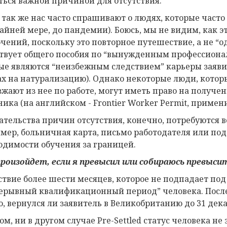
ться важной причиной для отсутствия.
 так же нас часто спрашивают о людях, которые час
райней мере, до пандемии). Боюсь, мы не видим, как 
чений, поскольку это повторное путешествие, а не “о
твует общего пособия по “вынужденным профессион
ые являются “неизбежным следствием” карьеры заявит
ах на натурализацию). Однако некоторые люди, кото
зжают из нее по работе, могут иметь право на получ
ника (на английском - Frontier Worker Permit, примен
ательства причин отсутствия, конечно, потребуются во
мер, больничная карта, письмо работодателя или по
одимости обучения за границей.
роизойдет, если я превысил или собираюсь превы
ствие более шести месяцев, которое не подпадает по
ерывный квалификационный период” человека. После
го, вернулся ли заявитель в Великобританию до 31 дека
ом, ни в другом случае Pre-Settled статус человека н