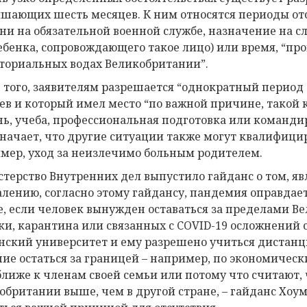
шающих шесть месяцев. К ним относятся периоды отс
ни на обязательной военной службе, назначение на с
ебенка, сопровождающего такое лицо) или время, “про
ториальных водах Великобритании”.
 того, заявителям разрешается “однократный период 
ев и который имел место “по важной причине, такой 
нь, учеба, профессиональная подготовка или командир
значает, что другие ситуации также могут квалифици
мер, уход за неизлечимо больным родителем.
терство Внутренних дел выпустило гайданс о том, яв
алению, согласно этому гайдансу, пандемия оправдает 
е, если человек вынужден оставаться за пределами В
ки, карантина или связанных с COVID-19 осложнений с
нский университет и ему разрешено учиться дистанци
ие остаться за границей – например, по экономическ
ближе к членам своей семьи или потому что считают, ч
обритании выше, чем в другой стране, – гайданс Хоум