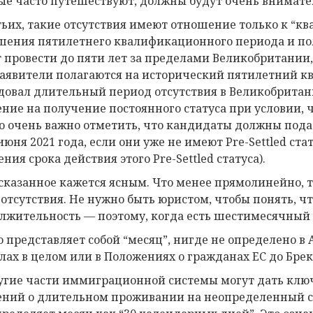
ые часто путешествуют, должны будут очень внимате
тьих, такие отсутствия имеют отношение только к “к
шения пятилетнего квалификационного периода и пол
 провести до пяти лет за пределами Великобритании, н
заявители полагаются на исторический пятилетний 
довал длительный период отсутствия в Великобритани
ение на получение постоянного статуса при условии, ч
Но очень важно отметить, что кандидаты должны подат
июня 2021 года, если они уже не имеют Pre-Settled ста
ния срока действия этого Pre-Settled статуса).
казанное кажется ясным. Что менее прямолинейно, та
 отсутствия. Не нужно быть юристом, чтобы понять, 
лжительность — поэтому, когда есть шестимесячный л
то представляет собой “месяц”, нигде не определено
лах в целом или в Положениях о гражданах ЕС до Брекс
угие части иммиграционной системы могут дать ключ
ений о длительном проживании на неопределенный с