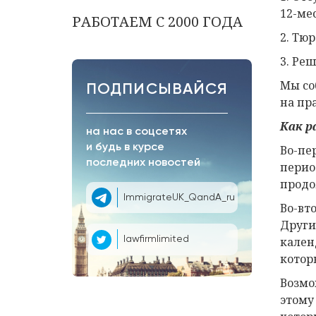
12-ме
РАБОТАЕМ С 2000 ГОДА
2. Тю
3. Ре
Мы со
ПОДПИСЫВАЙСЯ
на пр
Как р
на нас в соцсетях
и будь в курсе
Во-пе
последних новостей
перио
продо
ImmigrateUK_QandA_ru
Во-вт
Други
кален
lawfirmlimited
котор
Возмо
этому