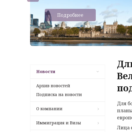
Подробнее
Дл
Новости
Ве
под
Архив новостей
Подписка на новости
Для б
О компании
планы
европ
Иммиграция и Визы
Лица 