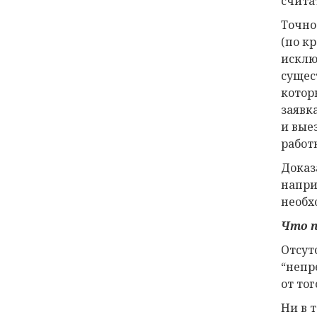
счита
Точно
(по к
исклю
сущес
котор
заявк
и вые
работ
Доказ
напри
необх
Что п
Отсут
“непр
от то
Ни в т