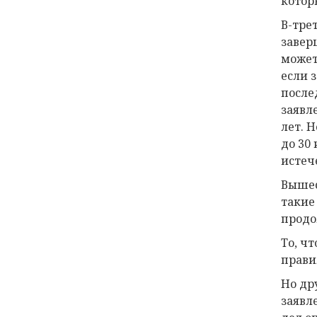
котор
В-тре
завер
может
если 
после
заявл
лет. 
до 30 
истече
Вышес
такие
продо
То, ч
прави
Но др
заявл