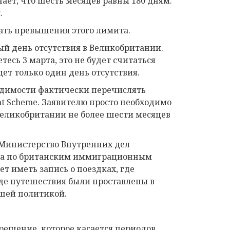
чает, что шесть месяцев равны 180 дням.
.
гать превышения этого лимита.
ый день отсутствия в Великобритании.
есь 3 марта, это не будет считаться
удет только один день отсутствия.
ходимости фактически перечислять
nt Scheme. Заявителю просто необходимо
Великобритании не более шести месяцев
м Министерство Внутренних дел
уса по британским иммиграционным
т иметь запись о поездках, где
где путешествия были проставлены в
учшей политикой.
решение, которое касается периодов,