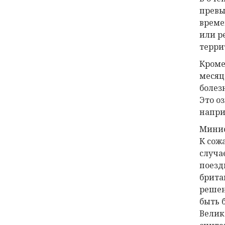
превы
време
или р
терри
Кроме
месяц
болез
Это о
напри
Минис
К сож
случа
поезд
брита
решен
быть 
Велик