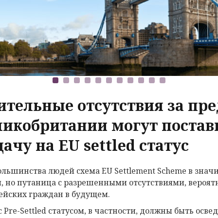
ительные отсутствия за пр
ликобритании могут постави
ачу на EU settled статус
ольшинства людей схема EU Settlement Scheme в зна
, но путаница с разрешенными отсутствиями, вероят
ейских граждан в будущем.
с Pre-Settled статусом, в частности, должны быть осв