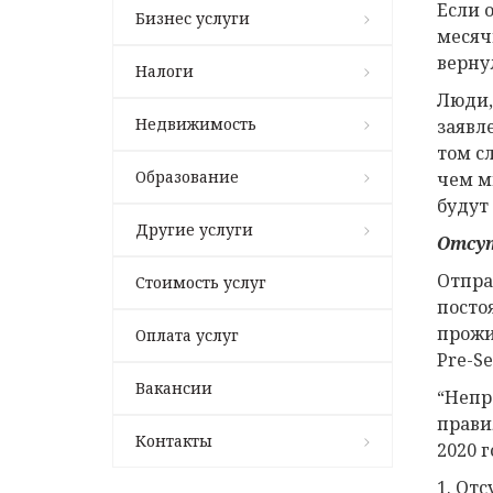
Если 
Бизнес услуги
месячн
верну
Налоги
Люди,
Недвижимость
заявле
том с
Образование
чем мы
будут 
Другие услуги
Отсу
Отпра
Стоимость услуг
посто
прожи
Оплата услуг
Pre-Se
Вакансии
“Непр
прави
Контакты
2020 
1. От