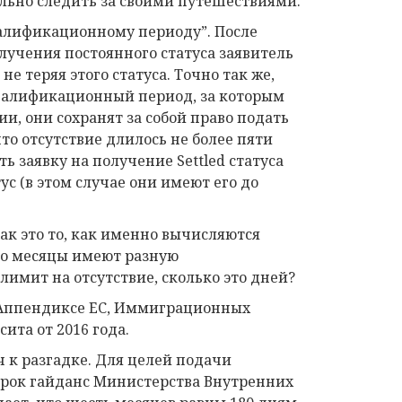
льно следить за своими путешествиями.
валификационному периоду”. После
учения постоянного статуса заявитель
е теряя этого статуса. Точно так же,
квалификационный период, за которым
и, они сохранят за собой право подать
то отсутствие длилось не более пяти
ь заявку на получение Settled статуса
тус (в этом случае они имеют его до
к это то, как именно вычисляются
что месяцы имеют разную
имит на отсутствие, сколько это дней?
 в Аппендиксе ЕС, Иммиграционных
ита от 2016 года.
 к разгадке. Для целей подачи
рок гайданс Министерства Внутренних