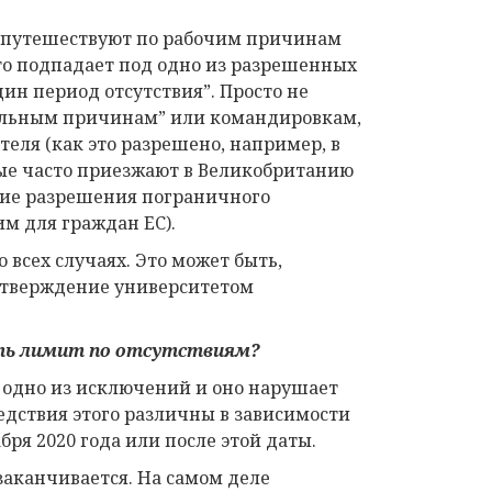
то путешествуют по рабочим причинам
это подпадает под одно из разрешенных
дин период отсутствия”. Просто не
альным причинам” или командировкам,
еля (как это разрешено, например, в
рые часто приезжают в Великобританию
ение разрешения пограничного
им для граждан ЕС).
 всех случаях. Это может быть,
дтверждение университетом
сить лимит по отсутствиям?
д одно из исключений и оно нарушает
дствия этого различны в зависимости
бря 2020 года или после этой даты.
е заканчивается. На самом деле