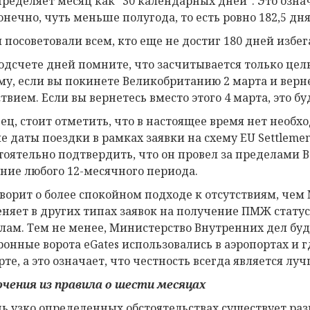
пределяет месяц как “30 календарных дней”. Это озна
онечно, чуть меньше полугода, то есть ровно 182,5 дня
 посоветовали всем, кто еще не достиг 180 дней избе
одсчете дней помните, что засчитывается только цел
му, если вы покинете Великобританию 2 марта и вернет
твием. Если вы вернетесь вместо этого 4 марта, это б
ец, стоит отметить, что в настоящее время нет необ
е даты поездки в рамках заявки на схему EU Settleme
тоятельно подтвердить, что он провел за пределами 
ение любого 12-месячного периода.
оворит о более спокойном подходе к отсутствиям, че
няет в других типах заявок на получение ПМЖ стат
лам. Тем не менее, Министерство Внутренних дел буде
ронные ворота eGates использовались в аэропортах и 
рте, а это означает, что честность всегда является л
чения из правила
о
шести месяц
ах
нь узко определенных обстоятельствах существует раз