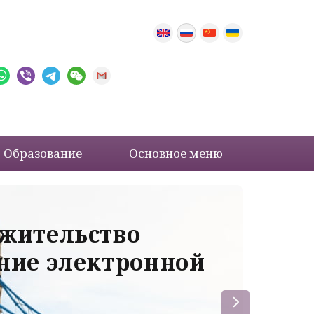
Образование
Основное меню
 жительство
Ва
ение электронной
ле
пр