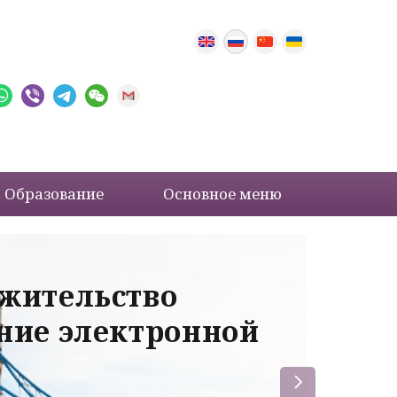
Образование
Основное меню
 жительство
Ва
ение электронной
ле
пр