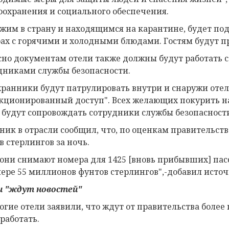
оохранения и социального обеспечения.
жим в страну и находящимся на карантине, будет под
ах с горячими и холодными блюдами. Гостям будут пр
сно документам отели также должны будут работать
дниками службы безопасности.
хранники будут патрулировать внутри и снаружи отел
кционированный доступ". Всех желающих покурить н
 будут сопровождать сотрудники службы безопасност
ник в отрасли сообщил, что, по оценкам правительств
в стерлингов за ночь.
 они снимают номера для 1425 [вновь прибывших] пасса
мере 55 миллионов фунтов стерлингов",-добавил источ
 "ждут новостей"
огие отели заявили, что ждут от правительства более
 работать.