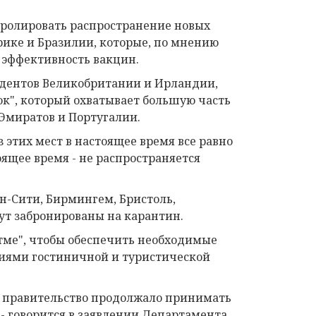
тролировать распространение новых
ике и Бразилии, которые, по мнению
 эффективность вакцин.
идентов Великобритании и Ирландии,
ок", который охватывает большую часть
миратов и Португалии.
этих мест в настоящее время все равно
оящее время - не распространяется
н-Сити, Бирмингем, Бристоль,
дут забронированы на карантин.
итме", чтобы обеспечить необходимые
аниями гостиничной и туристической
ы правительство продолжало принимать
- говорится в заявлении Департамента