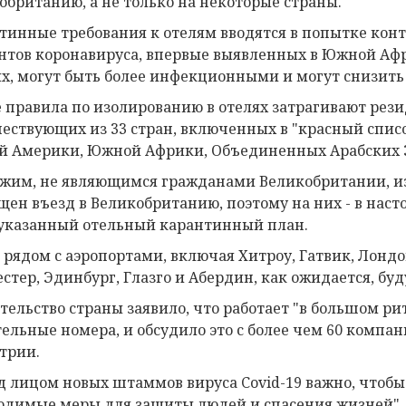
обританию, а не только на некоторые страны.
тинные требования к отелям вводятся в попытке кон
нтов коронавируса, впервые выявленных в Южной Афр
х, могут быть более инфекционными и могут снизить
 правила по изолированию в отелях затрагивают рез
ествующих из 33 стран, включенных в "красный спис
 Америки, Южной Африки, Объединенных Арабских Э
жим, не являющимся гражданами Великобритании, из 
щен въезд в Великобританию, поэтому на них - в наст
казанный отельный карантинный план.
 рядом с аэропортами, включая Хитроу, Гатвик, Лондо
стер, Эдинбург, Глазго и Абердин, как ожидается, бу
тельство страны заявило, что работает "в большом р
тельные номера, и обсудило это с более чем 60 комп
трии.
д лицом новых штаммов вируса Covid-19 важно, чтоб
одимые меры для защиты людей и спасения жизней", 