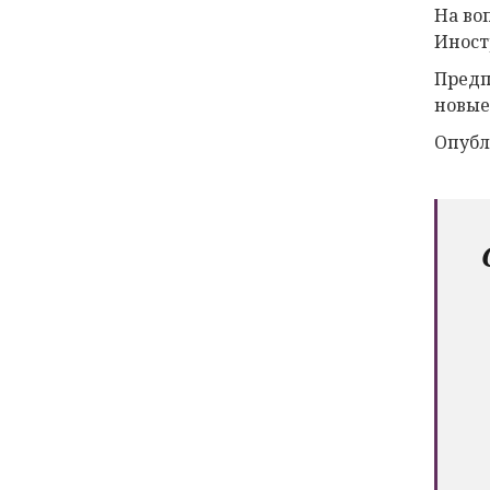
На во
Иност
Предп
новые
Опубл