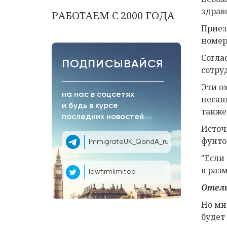
здрав
РАБОТАЕМ С 2000 ГОДА
Приез
номер
Согла
ПОДПИСЫВАЙСЯ
сотру
Эти о
на нас в соцсетях
несан
и будь в курсе
также
последних новостей
Источ
фунто
ImmigrateUK_QandA_ru
"Если
в раз
lawfirmlimited
Отели
Но мн
будет