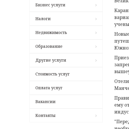
Велик
Бизнес услуги
Каран
вариа
Налоги
учены
Недвижимость
Новые
путеш
Образование
Южной
Приез
Другие услуги
запре
вышеу
Стоимость услуг
Отели
Оплата услуг
Манче
Прави
Вакансии
ему о
индус
Контакты
"Пере
необх