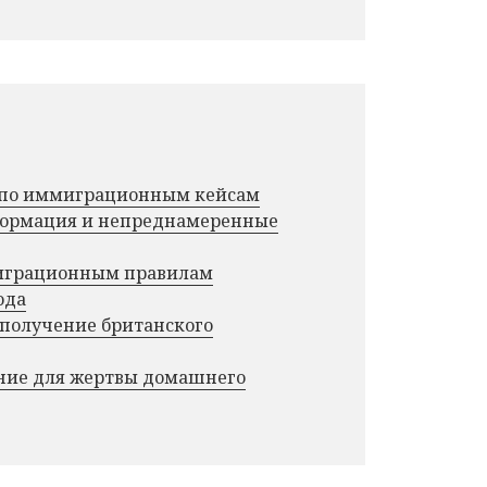
г по иммиграционным кейсам
нформация и непреднамеренные
миграционным правилам
ода
 получение британского
ние для жертвы домашнего