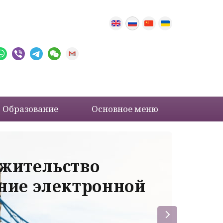
Образование
Основное меню
 жительство
Ва
ение электронной
ле
пр