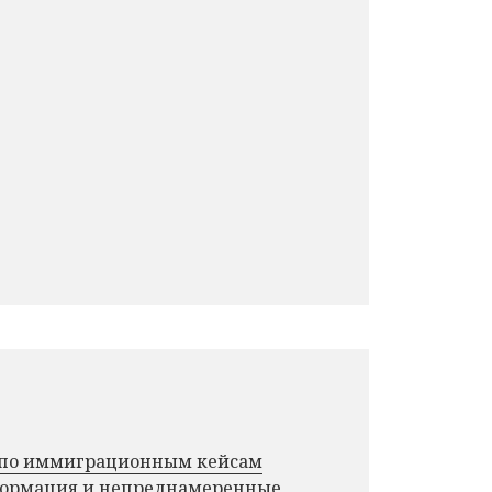
г по иммиграционным кейсам
нформация и непреднамеренные