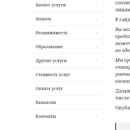
соотв
Бизнес услуги
лицам
Налоги
В гай
Вы мо
Недвижимость
предо
может
Образование
ни од
Мы пр
Другие услуги
стату
умень
Стоимость услуг
иммиг
Оплата услуг
Дальн
числе
Вакансии
Опубл
Контакты