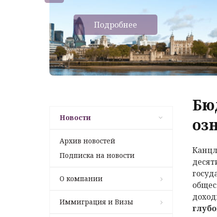
Подробнее
Бю
Новости
оз
Архив новостей
Канцл
Подписка на новости
десят
госуд
О компании
общес
доход
Иммиграция и Визы
глубо