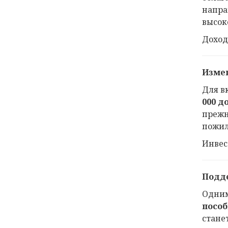
напра
высок
Доход
Изме
Для в
000 д
прежн
пожил
Инвес
Подде
Одним
пособ
стане