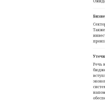
Ожид
Бизне
Секто
Также
инвес
произ
Утечк
Речь 
бюдже
вступ
эконо
систе
напом
обесп