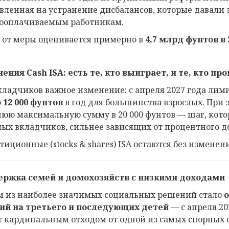
вленная на устранение дисбалансов, которые давали
ооплачиваемым работникам.
 от меры оценивается примерно в
4,7 млрд фунтов в 
нения Cash
ISA
: есть те, кто выиграет, и те, кто пр
кладчиков важное изменение: с апреля 2027 года лимит
о 12 000 фунтов
в год для большинства взрослых. При 
юю максимальную сумму в 20 000 фунтов — шаг, кото
ых вкладчиков, сильнее зависящих от процентного д
тиционные (stocks & shares) ISA остаются без изменен
ржка семей и домохозяйств с низкими доходами
 из наиболее значимых социальных решений стало
о
ий на третьего и последующих детей
— с апреля 20
т кардинальным отходом от одной из самых спорных 