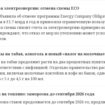
за электроэнергию: отмена схемы ECO
объявила об отмене программы Energy Company Obligati
м в £1.7 млрд в год и приносила ограниченную польз
а схемы снизит счета за электроэнергию примерно на
преждают, что отказ от мер по утеплению может усл
сов.
ы на табак, алкоголь и новый «налог на молочные
 на табак продолжит расти на два процентных пункта
оответствии с инфляцией. Отдельно правительство р
ки, включая молочные коктейли и кофе из банок, од
 с 5 г до 4,5 г на 100 мл.
 на топливо: заморозка до сентября 2026 года
озка ставок продолжается до сентября 2026-го, прод