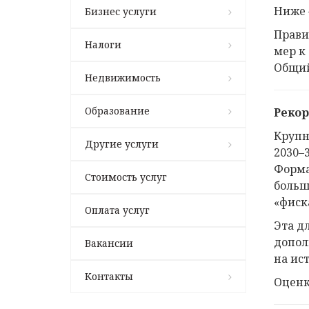
Ниже 
Бизнес услуги
Прави
Налоги
мер к 
Общий
Недвижимость
Образование
Рекор
Крупн
Другие услуги
2030–
Форма
Стоимость услуг
больш
«фиск
Оплата услуг
Эта д
допол
Вакансии
на ис
Контакты
Оценк