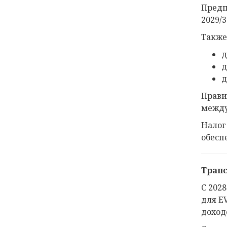
Предп
2029/3
Также
д
д
д
Прави
между
Налог
обесп
Транс
С 202
для E
доход