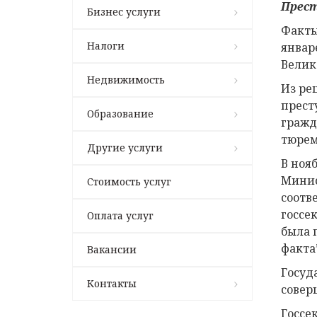
Прест
Бизнес услуги
Факты
Налоги
январе
Велик
Недвижимость
Из ре
прест
Образование
гражд
тюрем
Другие услуги
В ноя
Минис
Стоимость услуг
соотв
госсе
Оплата услуг
была 
факта
Вакансии
Госуд
Контакты
совер
Госсе