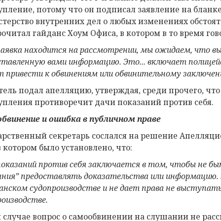
упление, потому что он подписал заявление на бланк
терство внутренних дел о любых изменениях обстояте
рочитал гайданс Хоум Офиса, в котором в то время гов
заявка находится на рассмотрении, мы ожидаем, что в
ставленную вами информацию. Это... включает полицейс
 привести к обвинениям или обвинительному заключен
тель подал апелляцию, утверждая, среди прочего, чт
упления противоречит дачи показаний против себя.
бвинение и ошибка в публичном праве
арственный секретарь сослался на решение Апелляци
 в котором было установлено, что:
показаний против себя заключается в том, чтобы не б
ания” предоставлять доказательства или информацию. 
анском судопроизводстве и не дает права не выступат
роизводстве.
м случае вопрос о самообвинении на слушании не рас