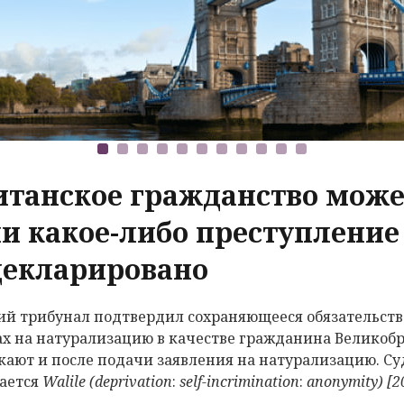
итанское гражданство може
ли какое-либо преступление
декларировано
й трибунал подтвердил сохраняющееся обязательств
ах на натурализацию в качестве гражданина Великоб
кают и после подачи заявления на натурализацию. Су
ается
Walile
(
deprivation
:
self
-
incrimination
:
anonymity
) [