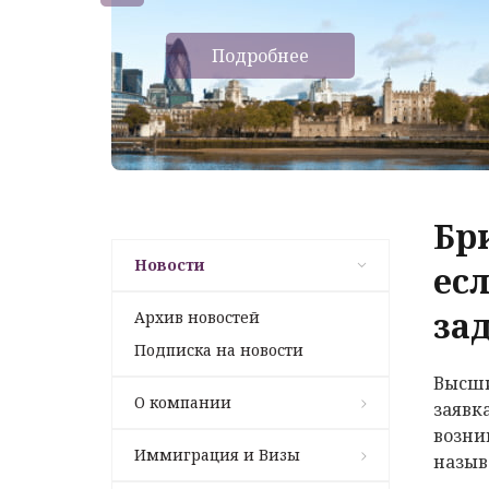
Подробнее
Бр
Новости
ес
за
Архив новостей
Подписка на новости
Высши
О компании
заявк
возни
Иммиграция и Визы
назыв