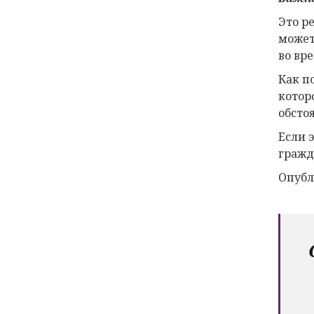
Это р
может
во вр
Как п
котор
обсто
Если 
гражд
Опубл