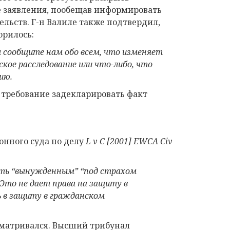
е заявления, пообещав информировать
льств. Г-н Валиле также подтвердил,
орилось:
ы сообщите нам обо всем, что изменяет
кое расследование или что-либо, что
ию.
о требование задекларировать факт
онного суда по делу
L v C
[2001]
EWCA Civ
ыть “вынужденным” “под страхом
Это не дает права на защиту в
ь в защиту в гражданском
сматривался. Высший трибунал