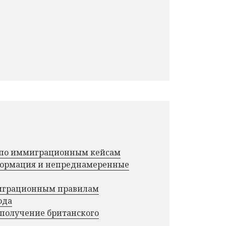
г по иммиграционным кейсам
нформация и непреднамеренные
миграционным правилам
ода
 получение британского