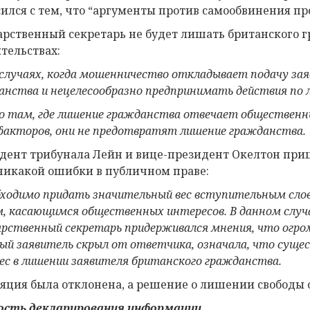
сился с тем, что “аргументы против самообвинения про
арственный секретарь не будет лишать британского 
ятельствах:
 случаях, когда мошенничество откладывает подачу зая
анства и нецелесообразно предпринимать действия п
о там, где лишение
гражданства
отвечает общественн
факторов, они не предотвратят лишение гражданства.
дент трибунала Лейн и вице-президент Окелтон приш
никакой ошибки в публичном праве:
еобходимо придать значительный вес вступительным сло
м, касающимся общественных интересов. В данном случае
арственный секретарь придерживался мнения, что огро
ый заявитель скрыл от ответчика, означала, что сущ
ес в лишении заявителя британского гражданства.
яция была отклонена, а решение о лишении свободы о
ость
декларирования
информации