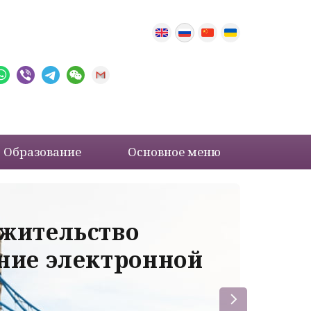
Образование
Основное меню
 жительство
Ва
ение электронной
ле
пр