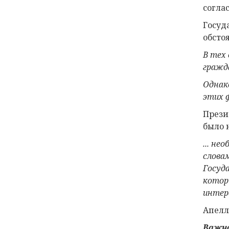
согла
Госуд
обсто
В тех
гражд
Однак
этих 
Прези
было 
... н
слова
Госуд
котор
интер
Апелл
Важн