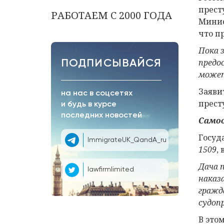
прест
РАБОТАЕМ С 2000 ГОДА
Минис
что п
Пока 
предо
ПОДПИСЫВАЙСЯ
может
Заяви
на нас в соцсетях
прест
и будь в курсе
последних новостей
Самоо
Госуд
ImmigrateUK_QandA_ru
1509
,
Дача 
lawfirmlimited
наказ
гражд
судоп
В это