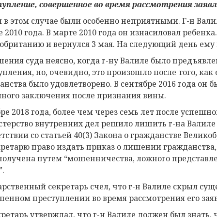
упление, совершенное во время рассмотрения заяв
 в этом случае были особенно неприятными. Г-н Вали
 2010 года. В марте 2010 года он изнасиловал ребенка
обританию и вернулся 3 мая. На следующий день ему 
шения суда неясно, когда г-ну Валиле было предъявл
упления, но, очевидно, это произошло после того, как
анства было удовлетворено. В сентябре 2016 года он 
ного заключения после признания вины.
бре 2018 года, более чем через семь лет после успеш
терство внутренних дел решило лишить г-на Валиле 
етствии со статьей 40(3) Закона о гражданстве Великоб
кретарю право издать приказ о лишении гражданства,
получена путем “мошенничества, ложного представл
”.
арственный секретарь счел, что г-н Валиле скрыл сущ
шенном преступлении во время рассмотрения его зая
кретарь утверждал, что г-н Валиле должен был знать, 