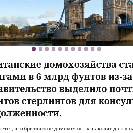
итанские домохозяйства ст
гами в 6 млрд фунтов из-за 
авительство выделило почт
нтов стерлингов для консул
долженности.
ется, что британские домохозяйства накопят долги 