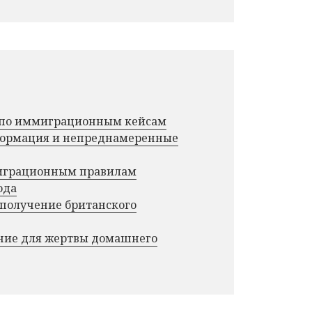
г по иммиграционным кейсам
нформация и непреднамеренные
миграционным правилам
ода
 получение британского
ние для жертвы домашнего