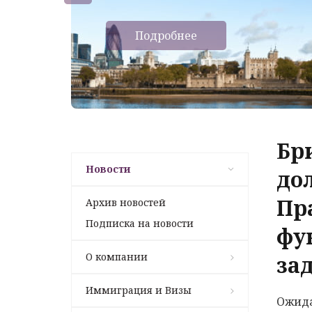
Подробнее
Бр
Новости
дол
Пр
Архив новостей
Подписка на новости
фу
О компании
за
Иммиграция и Визы
Ожида