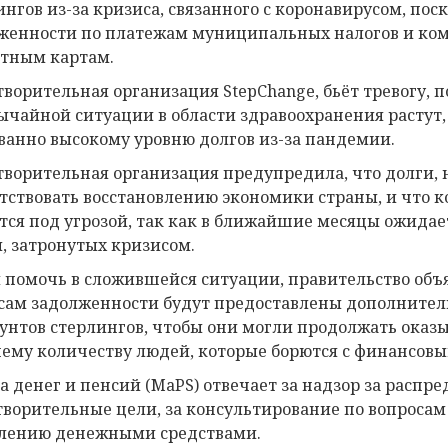
ингов из-за кризиса, связанного с коронавирусом, п
женности по платежам муниципальных налогов и ком
тным картам.
творительная организация StepChange, бьёт тревогу, 
ычайной ситуации в области здравоохранения растут,
ванно высокому уровню долгов из-за пандемии.
творительная организация предупредила, что долги, 
тствовать восстановлению экономики страны, и что 
тся под угрозой, так как в ближайшие месяцы ожида
, затронутых кризисом.
 помочь в сложившейся ситуации, правительство объя
сам задолженности будут предоставлены дополнител
унтов стерлингов, чтобы они могли продолжать оказы
ему количеству людей, которые борются с финансовы
а денег и пенсий (MaPS) отвечает за надзор за распре
творительные цели, за консультирование по вопросам
лению денежными средствами.