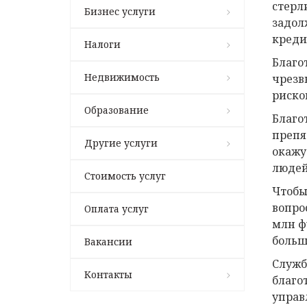
стерл
Бизнес услуги
задол
креди
Налоги
Благо
Недвижимость
чрезв
риско
Образование
Благо
препя
Другие услуги
окажу
людей
Стоимость услуг
Чтобы
вопро
Оплата услуг
млн ф
больш
Вакансии
Служб
Контакты
благо
управ