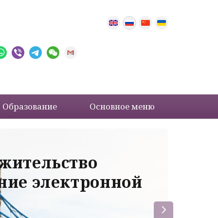
Образование
Основное меню
 жительство
Ва
ение электронной
ле
пр