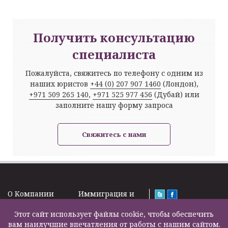
Получить консультацию
специалиста
Пожалуйста, свяжитесь по телефону с одним из
наших юристов
+44 (0) 207 907 1460
(Лондон),
+971 509 265 140
,
+971 525 977 456
(Дубай) или
заполните нашу форму запроса
Свяжитесь с нами
O Kомпании
Иммиграция и
Новости
Визы
Law Firm Limited
Подписка на
Этот сайт использует файлы cookie, чтобы обеспечить
Налоги и пенсии
2000 – 2026©
новости
вам наилучшие впечатления от работы с нашим сайтом.
Бизнес услуги