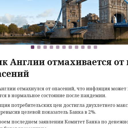
нк Англии отмахивается о
асений
Англии отмахнулся от опасений, что инфляция может 
тся в нормальное состояние после пандемии.
ция потребительских цен достигла двухлетнего макс
превысив целевой показатель Банка в 2%.
своем последнем заявлении Комитет Банка по денежно