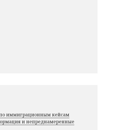
г по иммиграционным кейсам
нформация и непреднамеренные