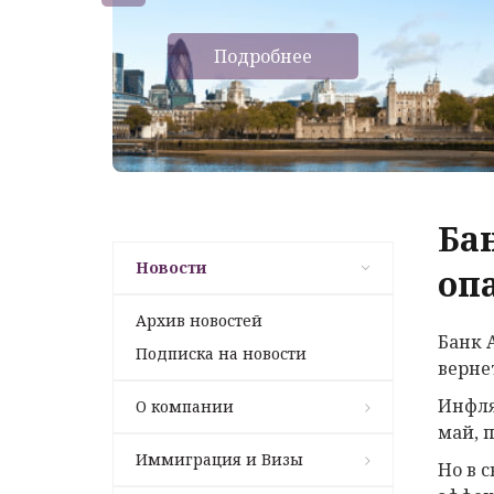
Подробнее
Ба
Новости
оп
Архив новостей
Банк 
Подписка на новости
верне
Инфля
О компании
май, 
Иммиграция и Визы
Но в 