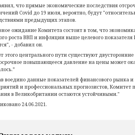
аявил, что прямые экономические последствия отсро
ичений Covid до 19 июля, вероятно, будут "относител
дствиями предыдущих этапов.
вное ожидание Комитета состоит в том, что экономи
ого роста ВВП и инфляции выше целевого показателя 
ся", - добавил он.
уг этого центрального пути существуют двусторонние 
осрочное повышающееся давление на цены может ока
лось.”
ав воедино данные показателей финансового рынка и
риятий и профессиональных прогнозистов, Комитет 
ния в Великобритании остаются устойчивыми."
иковано 24.06.2021.