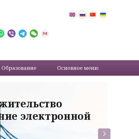
Образование
Основное меню
 жительство
Ва
ение электронной
ле
пр