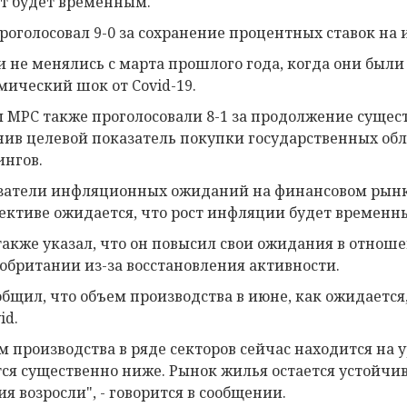
т будет временным.
роголосовал 9-0 за сохранение процентных ставок на
и не менялись с марта прошлого года, когда они был
мический шок от Covid-19.
 MPC также проголосовали 8-1 за продолжение сущес
нив целевой показатель покупки государственных обл
ингов.
затели инфляционных ожиданий на финансовом рынке
ективе ожидается, что рост инфляции будет временным
также указал, что он повысил свои ожидания в отнош
обритании из-за восстановления активности.
общил, что объем производства в июне, как ожидается
id.
м производства в ряде секторов сейчас находится на ур
тся существенно ниже. Рынок жилья остается устойчи
ия возросли", - говорится в сообщении.