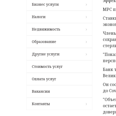
эффек
Бизнес услуги
MPC п
Налоги
Ставк
эконо
Недвижимость
Члены
сохра
Образование
стерл
Другие услуги
"Пока
персп
Стоимость услуг
Банк 
Велик
Оплата услуг
Он со
до Cov
Вакансии
"Объе
Контакты
остае
довер