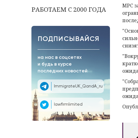
MPC з
РАБОТАЕМ С 2000 ГОДА
огран
после
"Осно
сильн
ПОДПИСЫВАЙСЯ
снизят
"Вокр
на нас в соцсетях
кратк
и будь в курсе
ожида
последних новостей
"Собр
ImmigrateUK_QandA_ru
предп
ожида
lawfirmlimited
Опубл