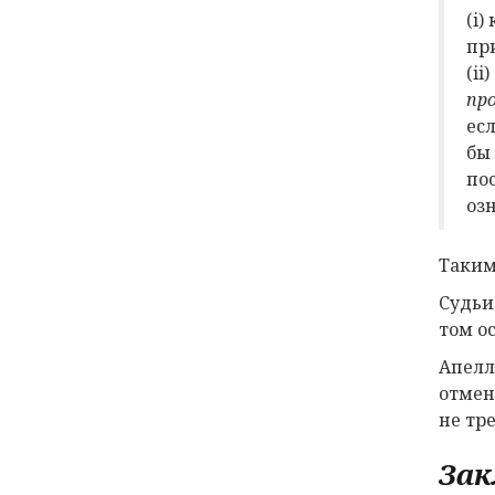
(i)
пр
(i
пр
ес
бы
по
оз
Таким
Судьи
том о
Апелл
отмен
не тр
Зак