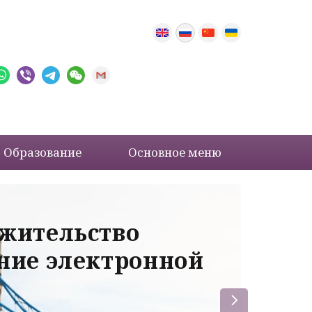
Образование
Основное меню
 жительство
Ва
ение электронной
ле
пр