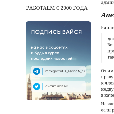
админ
РАБОТАЕМ С 2000 ГОДА
Апе
Единс
ПОДПИСЫВАЙСЯ
до
Во
на нас в соцсетях
про
и будь в курсе
та
последних новостей
От им
ImmigrateUK_QandA_ru
праву
к чле
lawfirmlimited
недву
в кач
Незав
если 