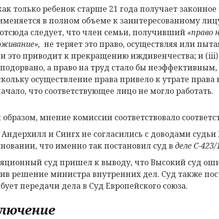
 как только ребенок старше 21 года получает законно
именяется в полном объеме к заинтересованному лицу,
i) отсюда следует, что член семьи, получивший
«право 
оживание»,
не теряет это право, осуществляя или пыта
ли это приводит к прекращению иждивенчества; и (iii
 подорвано, а право на труд стало бы неэффективным,
скольку осуществление права привело к утрате права н
начало, что соответствующее лицо не могло работать.
 образом, мнение комиссии соответствовало соответ
 Андерхилл и Сингх не согласились с доводами судьи 
сновании, что именно так постановил суд в
деле C-423/
яционный суд пришел к выводу, что Высокий суд оши
ив решение министра внутренних дел. Суд также пос
ебует передачи дела в Суд Европейского союза.
лючение