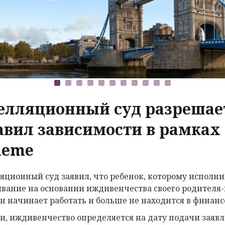
елляционный суд разрешае
авил зависимости в рамках 
heme
яционный суд заявил, что ребенок, которому исполнил
вание на основании иждивенчества своего родителя-г
он начинает работать и больше не находится в финанс
ти, иждивенчество определяется на дату подачи заявле