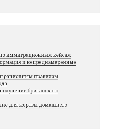
г по иммиграционным кейсам
нформация и непреднамеренные
миграционным правилам
ода
 получение британского
ние для жертвы домашнего