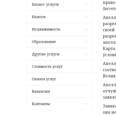
право
Бизнес услуги
Secret
Налоги
Апелл
разре
Недвижимость
своей
разре
Образование
апелл
Карта
Другие услуги
услов
Апелл
Стоимость услуг
соотв
Велик
Оплата услуг
Апелл
отчуж
Вакансии
заявл
Контакты
Заявк
она н