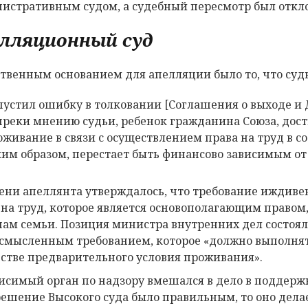
истративным судом, а судебный пересмотр был откл
лляционный суд
твенным основанием для апелляции было то, что судь
пустил ошибку в толковании [Соглашения о выходе и 
преки мнению судьи, ребенок гражданина Союза, дости
живание в связи с осуществлением права на труд в соо
ким образом, перестает быть финансово зависимым от
ени апеллянта утверждалось, что требование иждиве
 на труд, которое является основополагающим правом
нам семьи. Позиция министра внутренних дел состоял
смысленным требованием, которое «должно выполнять
естве предварительного условия проживания».
исимый орган по надзору вмешался в дело в поддержк
решение Высокого суда было правильным, то оно делае