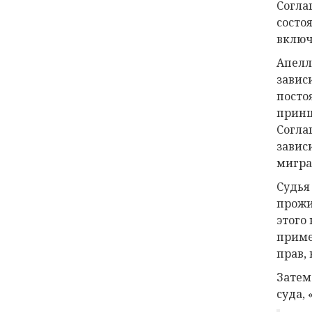
Согла
состо
включ
Апелл
завис
посто
принц
Согла
завис
мигра
Судья
прожи
этого
приме
прав,
Затем
суда,