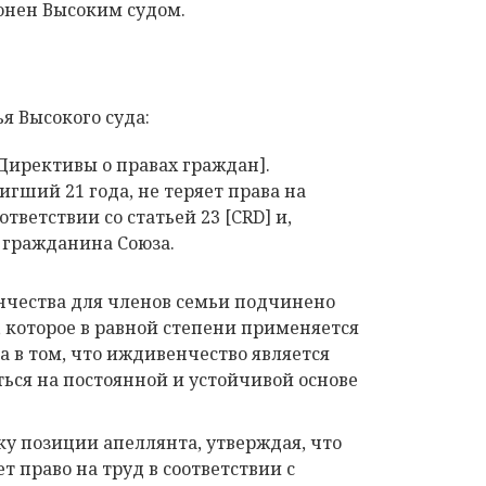
онен Высоким судом.
я Высокого суда:
Директивы о правах граждан].
гший 21 года, не теряет права на
тветствии со статьей 23 [CRD] и,
 гражданина Союза.
нчества для членов семьи подчинено
, которое в равной степени применяется
а в том, что иждивенчество является
ся на постоянной и устойчивой основе
у позиции апеллянта, утверждая, что
т право на труд в соответствии с