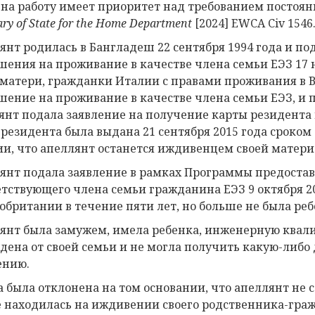
 на работу имеет приоритет над требованием постоя
ary of State for the Home Department
[2024] EWCA Civ 1546
янт родилась в Бангладеш 22 сентября 1994 года и по
шения на проживание в качестве члена семьи ЕЭЗ 17 
 матери, гражданки Италии с правами проживания в 
шение на проживание в качестве члена семьи ЕЭЗ, и
янт подала заявление на получение карты резидента 
 резидента была выдана 21 сентября 2015 года сроком 
ии, что апеллянт останется иждивенцем своей матери с
янт подала заявление в рамках Программы предоставл
етствующего члена семьи гражданина ЕЭЗ 9 октября 20
обритании в течение пяти лет, но больше не была ре
янт была замужем, имела ребенка, инженерную квали
дена от своей семьи и не могла получить какую-либо
ению.
а была отклонена на том основании, что апеллянт не 
е находилась на иждивении своего родственника-гра