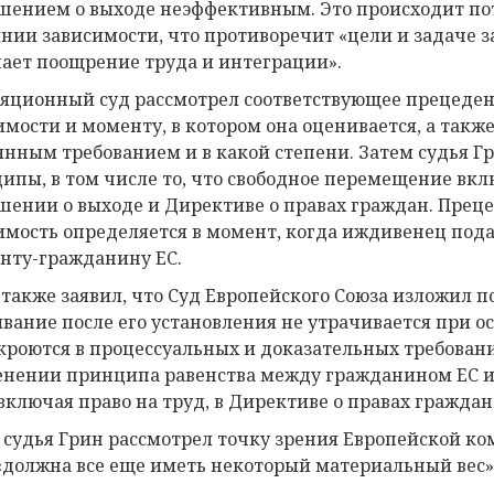
шением о выходе неэффективным. Это происходит пот
янии зависимости, что противоречит «цели и задаче 
ает поощрение труда и интеграции».
яционный суд рассмотрел соответствующее прецедент
имости и моменту, в котором она оценивается, а так
янным требованием и в какой степени. Затем судья 
ипы, в том числе то, что свободное перемещение вклю
шении о выходе и Директиве о правах граждан. Преце
имость определяется в момент, когда иждивенец пода
нту-гражданину ЕС.
 также заявил, что Суд Европейского Союза изложил п
вание после его установления не утрачивается при 
 кроются в процессуальных и доказательных требовани
нении принципа равенства между гражданином ЕС и 
 включая право на труд, в Директиве о правах граждан
 судья Грин рассмотрел точку зрения Европейской ком
 «должна все еще иметь некоторый материальный вес