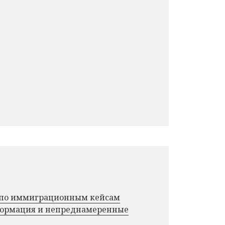
г по иммиграционным кейсам
нформация и непреднамеренные