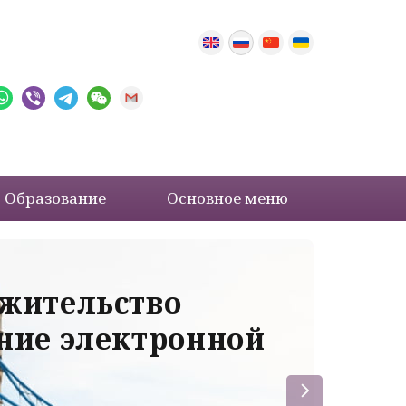
Образование
Основное меню
 жительство
Ва
ение электронной
ле
пр