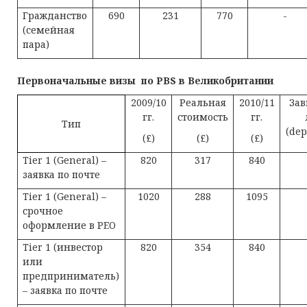
Гражданство
690
231
770
-
(семейная
пара)
Первоначальные визы по PBS в Великобритании
2009/10
Реальная
2010/11
За
гг.
стоимость
гг.
Тип
(dep
(£)
(£)
(£)
Tier 1 (General) –
820
317
840
заявка по почте
Tier 1 (General) –
1020
288
1095
срочное
оформление в PEO
Tier 1 (инвестор
820
354
840
или
предприниматель)
– заявка по почте