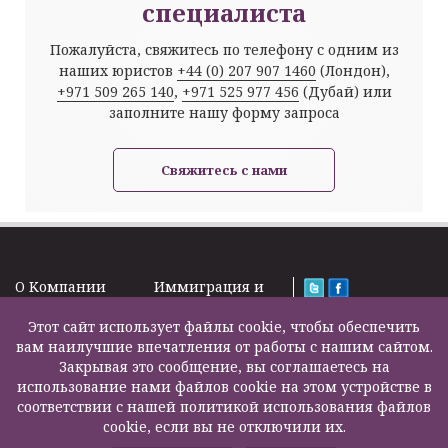
специалиста
Пожалуйста, свяжитесь по телефону с одним из
наших юристов
+44 (0) 207 907 1460
(Лондон),
+971 509 265 140
,
+971 525 977 456
(Дубай) или
заполните нашу форму запроса
Свяжитесь с нами
O Kомпании
Иммиграция и
Новости
Визы
Law Firm Limited
Подписка на
Этот сайт использует файлы cookie, чтобы обеспечить
Налоги и пенсии
2000 – 2026©
новости
вам наилучшие впечатления от работы с нашим сайтом.
Бизнес услуги
Задать вопрос
Закрывая это сообщение, вы соглашаетесь на
Недвижимость
Карта сайта
использование нами файлов cookie на этом устройстве в
Образование
Контакты
соответствии с нашей политикой использования файлов
Страхование
F200500002
cookie, если вы не отключили их.
жизни
Другие услуги