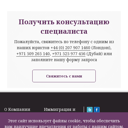
Получить консультацию
специалиста
Пожалуйста, свяжитесь по телефону с одним из
наших юристов
+44 (0) 207 907 1460
(Лондон),
+971 509 265 140
,
+971 525 977 456
(Дубай) или
заполните нашу форму запроса
Свяжитесь с нами
O Kомпании
Иммиграция и
Новости
Визы
Law Firm Limited
Подписка на
Этот сайт использует файлы cookie, чтобы обеспечить
Налоги и пенсии
2000 – 2026©
новости
вам наилучшие впечатления от работы с нашим сайтом.
Бизнес услуги