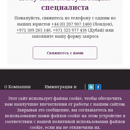
специалиста
Пожалуйста, свяжитесь по телефону с одним из
наших юристов
+44 (0) 207 907 1460
(Лондон),
+971 509 265 140
,
+971 525 977 456
(Дубай) или
заполните нашу форму запроса
Свяжитесь с нами
O Kомпании
Иммиграция и
Новости
Визы
Law Firm Limited
Подписка на
Этот сайт использует файлы cookie, чтобы обеспечить
Налоги и пенсии
2000 – 2026©
новости
вам наилучшие впечатления от работы с нашим сайтом.
Бизнес услуги
Задать вопрос
Закрывая это сообщение, вы соглашаетесь на
Недвижимость
Карта сайта
использование нами файлов cookie на этом устройстве в
Образование
Контакты
соответствии с нашей политикой использования файлов
Страхование
F200500002
cookie, если вы не отключили их.
жизни