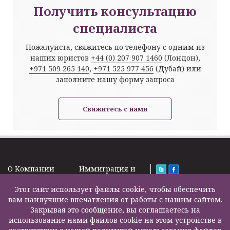
Получить консультацию
специалиста
Пожалуйста, свяжитесь по телефону с одним из
наших юристов
+44 (0) 207 907 1460
(Лондон),
+971 509 265 140
,
+971 525 977 456
(Дубай) или
заполните нашу форму запроса
Свяжитесь с нами
O Kомпании
Иммиграция и
Новости
Визы
Law Firm Limited
Подписка на
Этот сайт использует файлы cookie, чтобы обеспечить
Налоги и пенсии
2000 – 2026©
новости
вам наилучшие впечатления от работы с нашим сайтом.
Бизнес услуги
Задать вопрос
Закрывая это сообщение, вы соглашаетесь на
Недвижимость
Карта сайта
использование нами файлов cookie на этом устройстве в
Образование