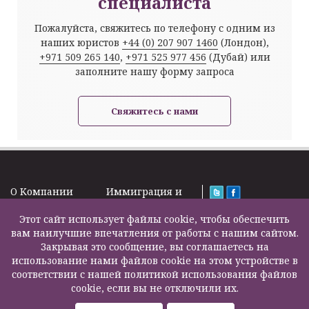
специалиста
Пожалуйста, свяжитесь по телефону с одним из
наших юристов
+44 (0) 207 907 1460
(Лондон),
+971 509 265 140
,
+971 525 977 456
(Дубай) или
заполните нашу форму запроса
Свяжитесь с нами
O Kомпании
Иммиграция и
Новости
Визы
Law Firm Limited
Подписка на
Этот сайт использует файлы cookie, чтобы обеспечить
Налоги и пенсии
2000 – 2026©
новости
вам наилучшие впечатления от работы с нашим сайтом.
Бизнес услуги
Задать вопрос
Закрывая это сообщение, вы соглашаетесь на
Недвижимость
Карта сайта
использование нами файлов cookie на этом устройстве в
Образование
Контакты
соответствии с нашей политикой использования файлов
Страхование
F200500002
cookie, если вы не отключили их.
жизни
Другие услуги