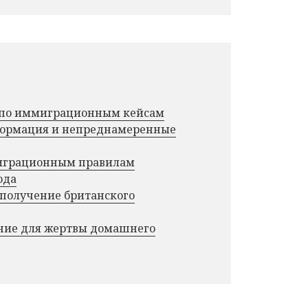
г по иммиграционным кейсам
нформация и непреднамеренные
миграционным правилам
ода
 получение британского
ние для жертвы домашнего