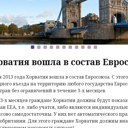
рватия вошла в состав Евро
я 2013 года Хорватия вошла в состав Евросоюза. С это
дного въезда на территорию любого государства Еврос
стран без ограничений в течение 3-х месяцев.
 3-х месяцев граждане Хорватии должны будут показа
ан ЕЕА, т.е. либо учатся, либо являются индивидуал
сово самодостаточны. У них нет автоматического прав
обритании. Для этого граждане Хорватии должны вна
сключением некоторых случаев).