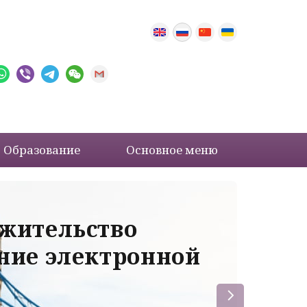
Образование
Основное меню
 жительство
Ва
ение электронной
ле
пр