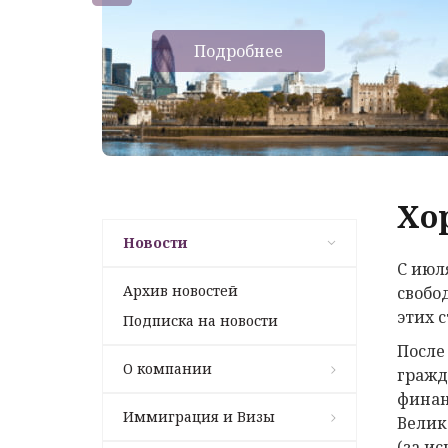
Подробнее
Хо
Новости
С июл
Архив новостей
свобо
этих 
Подписка на новости
После
О компании
гражд
финан
Иммиграция и Визы
Велик
(за и