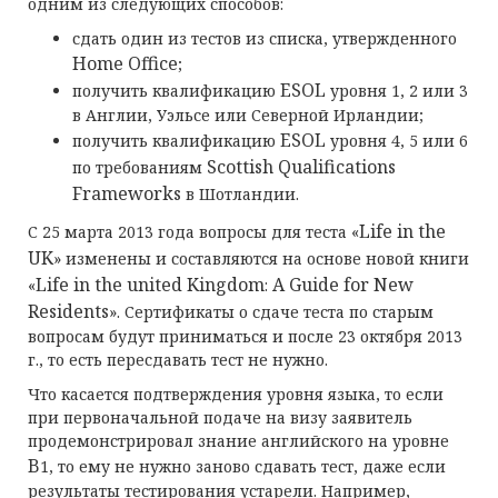
одним из следующих способов:
сдать один из тестов из списка, утвержденного
Home
Office
;
ESOL
получить квалификацию
уровня 1, 2 или 3
в Англии, Уэльсе или Северной Ирландии;
ESOL
получить квалификацию
уровня 4, 5 или 6
Scottish
Qualifications
по требованиям
Frameworks
в Шотландии.
Life
in
the
С 25 марта 2013 года вопросы для теста «
UK
» изменены и составляются на основе новой книги
Life
in
the
united
Kingdom
A
Guide
for
New
«
:
Residents
». Сертификаты о сдаче теста по старым
вопросам будут приниматься и после 23 октября 2013
г., то есть пересдавать тест не нужно.
Что касается подтверждения уровня языка, то если
при первоначальной подаче на визу заявитель
продемонстрировал знание английского на уровне
B
1, то ему не нужно заново сдавать тест, даже если
результаты тестирования устарели. Например,