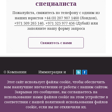
специалиста
Пожалуйста, свяжитесь по телефону с одним из
наших юристов
+44 (0) 207 907 1460
(Лондон),
+971 509 265 140
,
+971 525 977 456
(Дубай) или
заполните нашу форму запроса
Свяжитесь с нами
O Kомпании
Иммиграция и
Новости
Визы
Law Firm Limited
Подписка на
Этот сайт использует файлы cookie, чтобы обеспечить
Налоги и пенсии
2000 – 2026©
новости
вам наилучшие впечатления от работы с нашим сайтом.
Бизнес услуги
Задать вопрос
Закрывая это сообщение, вы соглашаетесь на
Недвижимость
Карта сайта
использование нами файлов cookie на этом устройстве в
Образование
Контакты
соответствии с нашей политикой использования файлов
Страхование
F200500002
cookie, если вы не отключили их.
жизни
Другие услуги