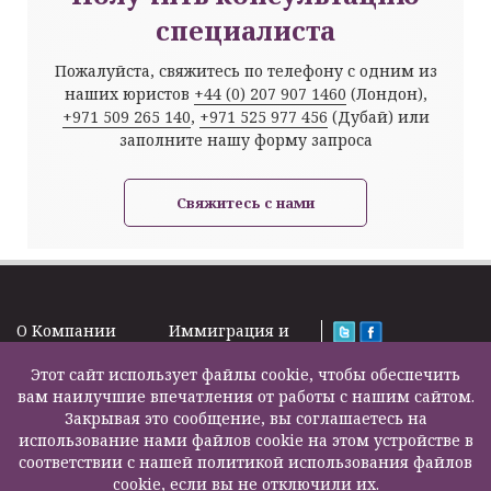
специалиста
Пожалуйста, свяжитесь по телефону с одним из
наших юристов
+44 (0) 207 907 1460
(Лондон),
+971 509 265 140
,
+971 525 977 456
(Дубай) или
заполните нашу форму запроса
Свяжитесь с нами
O Kомпании
Иммиграция и
Новости
Визы
Law Firm Limited
Подписка на
Этот сайт использует файлы cookie, чтобы обеспечить
Налоги и пенсии
2000 – 2026©
новости
вам наилучшие впечатления от работы с нашим сайтом.
Бизнес услуги
Задать вопрос
Закрывая это сообщение, вы соглашаетесь на
Недвижимость
Карта сайта
использование нами файлов cookie на этом устройстве в
Образование
Контакты
соответствии с нашей политикой использования файлов
Страхование
F200500002
cookie, если вы не отключили их.
жизни