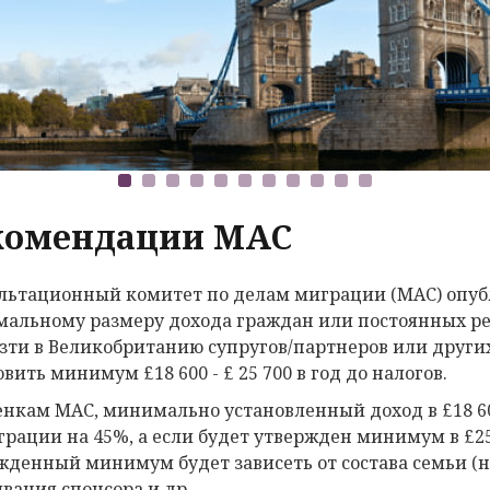
комендации MAC
льтационный комитет по делам миграции (МАС) опу
альному размеру дохода граждан или постоянных ре
зти в Великобританию супругов/партнеров или други
вить минимум £18 600 - £ 25 700 в год до налогов.
енкам МАС, минимально установленный доход в £18 6
рации на 45%, а если будет утвержден минимум в £25 
жденный минимум будет зависеть от состава семьи (н
вания спонсора и др.