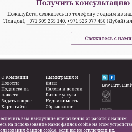
Получить консультацию 
Пожалуйста, свяжитесь по телефону с одним из н
(Лондон),
+971 509 265 140
,
+971 525 977 456
(Дубай) и
Свяжитесь с нами
O Kомпании
Иммиграция и
Новости
Визы
Law Firm Limi
Подписка на
Налоги и пенсии
новости
Бизнес услуги
Задать вопрос
Недвижимость
Карта сайта
Образование
F200500002
Контакты
Страхование
жизни
 обеспечить вам наилучшие впечатления от работы с нашим
Другие услуги
есь на использование нами файлов cookie на этом устройств
ользования файлов cookie, если вы не отключили их.