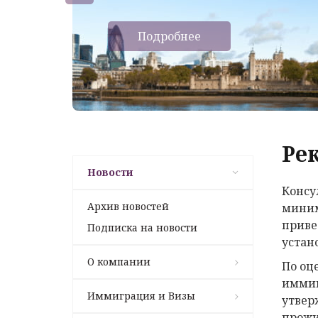
Подробнее
Ре
Новости
Консу
Архив новостей
миним
приве
Подписка на новости
устано
О компании
По оц
иммиг
Иммиграция и Визы
утвер
прожи