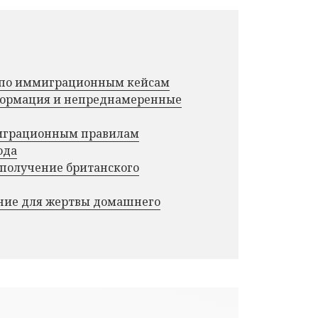
г по иммиграционным кейсам
нформация и непреднамеренные
миграционным правилам
ода
 получение британского
ние для жертвы домашнего