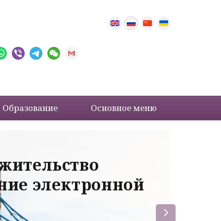
Образование
Основное меню
 жительство
Ва
ение электронной
ле
пр