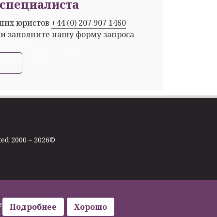
специалиста
аших юристов
+44 (0) 207 907 1460
ли заполните нашу форму запроса
ted 2000 – 2026©
е
Подробнее
Хорошо