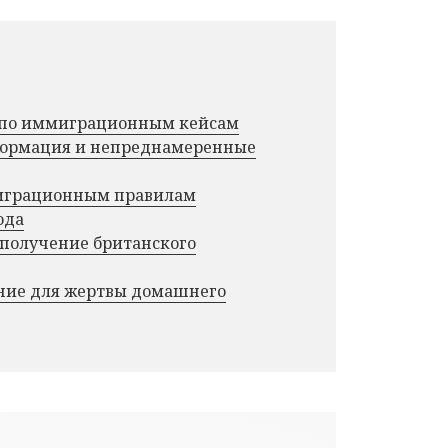
г по иммиграционным кейсам
нформация и непреднамеренные
миграционным правилам
ода
 получение британского
ние для жертвы домашнего