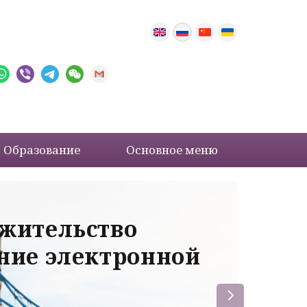
Образование
Основное меню
 жительство
Ва
ение электронной
ле
пр