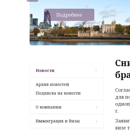
Подробнее
Сн
Новости
бр
Архив новостей
Согла
Подписка на новости
для п
однопо
О компании
г.
Заяви
Иммиграция и Визы
визе 