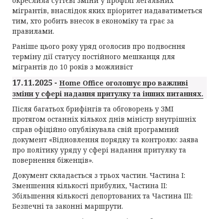
окреслила суттєві зміни у профілі легальних
мігрантів, внаслідок яких пріоритет надаватиметься
тим, хто робить внесок в економіку та грає за
правилами.
Раніше цього року уряд оголосив про подвоєння
терміну дії статусу постійного мешканця для
мігрантів до 10 років з можливіст
17.11.2025 -
Home Office оголошує про важливі
зміни у сфері надання притулку та інших питаннях.
Після багатьох брифінгів та обговорень у ЗМІ
протягом останніх кількох днів міністр внутрішніх
справ офіційно опублікувала свій програмний
документ «Відновлення порядку та контролю: заява
про політику уряду у сфері надання притулку та
повернення біженців».
Документ складається з трьох частин. Частина I:
Зменшення кількості прибулих, Частина II:
Збільшення кількості депортованих та Частина III:
Безпечні та законні маршрути.