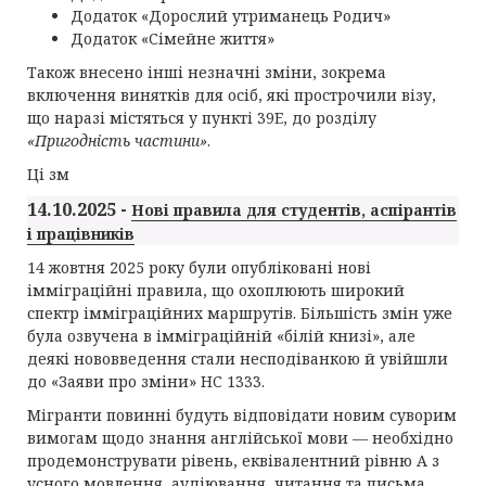
Додаток «Дорослий утриманець Родич»
Додаток «Сімейне життя»
Також внесено інші незначні зміни, зокрема
включення винятків для осіб, які прострочили візу,
що наразі містяться у пункті 39E, до розділу
«Пригодність частини»
.
Ці зм
14.10.2025 -
Нові правила для студентів, аспірантів
і працівників
14 жовтня 2025 року були опубліковані нові
імміграційні правила, що охоплюють широкий
спектр імміграційних маршрутів. Більшість змін уже
була озвучена в імміграційній «білій книзі», але
деякі нововведення стали несподіванкою й увійшли
до «Заяви про зміни» HC 1333.
Мігранти повинні будуть відповідати новим суворим
вимогам щодо знання англійської мови — необхідно
продемонструвати рівень, еквівалентний рівню A з
усного мовлення, аудіювання, читання та письма.