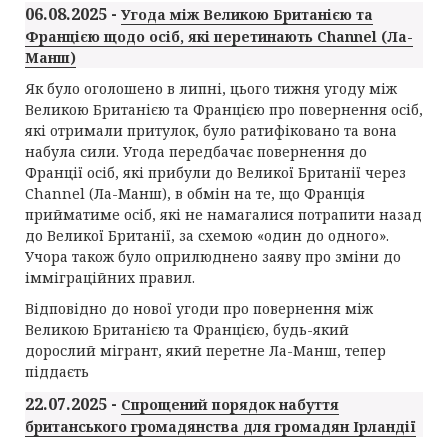
06.08.2025 -
Угода між Великою Британією та
Францією щодо осіб, які перетинають Channel (Ла-
Манш)
Як було оголошено в липні, цього тижня угоду між
Великою Британією та Францією про повернення осіб,
які отримали притулок, було ратифіковано та вона
набула сили. Угода передбачає повернення до
Франції осіб, які прибули до Великої Британії через
Channel (Ла-Манш), в обмін на те, що Франція
прийматиме осіб, які не намагалися потрапити назад
до Великої Британії, за схемою «один до одного».
Учора також було оприлюднено заяву про зміни до
імміграційних правил.
Відповідно до нової угоди про повернення між
Великою Британією та Францією, будь-який
дорослий мігрант, який перетне Ла-Манш, тепер
піддаєть
22.07.2025 -
Спрощений порядок набуття
британського громадянства для громадян Ірландії