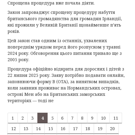
Спрощена процедура вже почала діяти.
Закон запроваджує спрощену процедуру набуття
британського громадянства для громадян Ірландії,
які прожили у Великій Британії щонайменше п’ять
років.
Цей закон став одним із останніх, ухвалених
попереднім урядом перед його розпуском у травні
2024 року. Обговорення цього питання тривало ще з
2005 року.
Процедура офіційно відкрита для дорослих і дітей з
22 липня 2025 року. Заяву потрібно подавати онлайн,
заповнюючи форму B (OTA), за винятком випадків,
коли заявник проживає на Нормандських островах,
острові Мен або на Британських заморських
територіях — тоді не
1
2
3
4
5
6
7
8
9
10
11
12
13
14
15
16
17
18
19
20