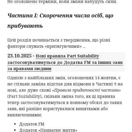
Не оголошено терміни, коли зміни набудуть сили.
Частина
I
: Скорочення числа осіб, що
прибувають
Цей розділ починається з твердження, що різні
фактори служать «притягуючими» ...
23.10.2025 -
Нові правила Part Suitability
застосовуватимуться до Додатка FM та інших заяв
за правами людини
Однією з найбільших змін, оголошених 14 жовтня, є
не стільки заміна підстав для відмови в Частині 9 на
нові, але дуже схожі
«Правила придатності частини»
(Part Suitability), скільки зміна того, як ці правила
тепер застосовуватимуться в повному обсязі до таких
заяв, які раніше користувалися винятками або
виключеннями:
Додаток FM
Додаток «Приватне життя»