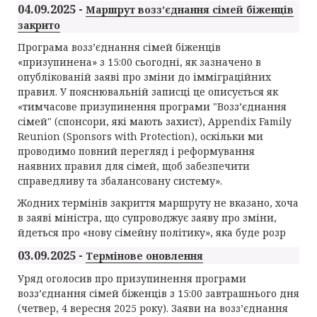
04.09.2025 -
Маршрут возз’єднання сімей біженців
закрито
Програма возз’єднання сімей біженців
«призупинена» з 15:00 сьогодні, як зазначено в
опублікованій заяві про зміни до імміграційних
правил. У пояснювальній записці це описується як
«тимчасове призупинення програми "Возз’єднання
сімей" (спонсори, які мають захист), Appendix Family
Reunion (Sponsors with Protection), оскільки ми
проводимо повний перегляд і реформування
наявних правил для сімей, щоб забезпечити
справедливу та збалансовану систему».
Жодних термінів закриття маршруту не вказано, хоча
в заяві міністра, що супроводжує заяву про зміни,
йдеться про «нову сімейну політику», яка буде розр
03.09.2025 -
Термінове оновлення
Уряд оголосив про призупинення програми
возз’єднання сімей біженців з 15:00 завтрашнього дня
(четвер, 4 вересня 2025 року). Заяви на возз’єднання