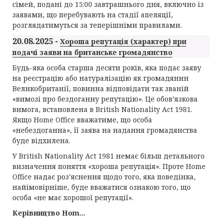
сімей, подані до 15:00 завтрашнього дня, включно із
заявами, що перебувають на стадії апеляції,
розглядатимуться за теперішніми правилами.
20.08.2025 -
Хороша репутація (характер) при
подачі заяви на британське громадянство
Будь-яка особа старша десяти років, яка подає заяву
на реєстрацію або натуралізацію як громадянин
Великобританії, повинна відповідати так званій
«вимозі про бездоганну репутацію». Це обов’язкова
вимога, встановлена в British Nationality Act 1981.
Якщо Home Office вважатиме, що особа
«небездоганна», її заява на надання громадянства
буде відхилена.
У British Nationality Act 1981 немає більш детального
визначення поняття «хороша репутація». Проте Home
Office надає роз’яснення щодо того, яка поведінка,
найімовірніше, буде вважатися ознакою того, що
особа «не має хорошої репутації».
Керівництво Hom...