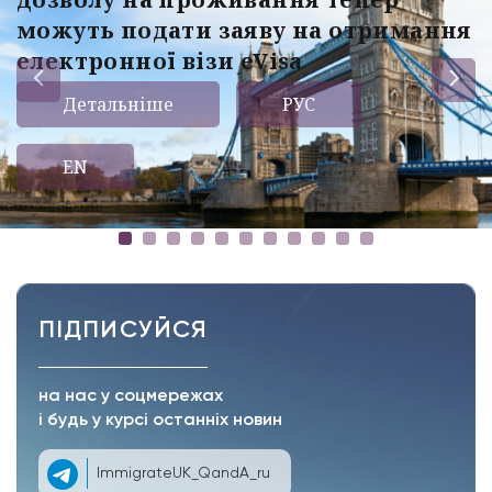
можуть подати заяву на отримання
електронної візи eVisa
Детальніше
РУС
EN
ПІДПИСУЙСЯ
на нас у соцмережах
і будь у курсі останніх новин
ImmigrateUK_QandA_ru