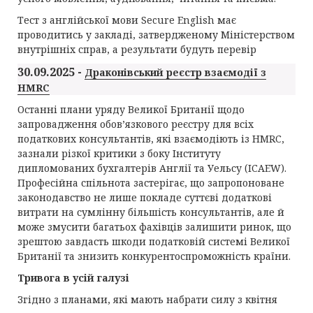
Тест з англійської мови Secure English має
проводитись у закладі, затвердженому Міністерством
внутрішніх справ, а результати будуть перевір
30.09.2025 -
Драконівський реєстр взаємодії з
HMRC
Останні плани уряду Великої Британії щодо
запровадження обов’язкового реєстру для всіх
податкових консультантів, які взаємодіють із HMRC,
зазнали різкої критики з боку Інституту
дипломованих бухгалтерів Англії та Уельсу (ICAEW).
Професійна спільнота застерігає, що запропоноване
законодавство не лише покладе суттєві додаткові
витрати на сумлінну більшість консультантів, але й
може змусити багатьох фахівців залишити ринок, що
зрештою завдасть шкоди податковій системі Великої
Британії та знизить конкурентоспроможність країни.
Тривога в усій галузі
Згідно з планами, які мають набрати силу з квітня