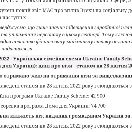
тну плату тільки для працівників соціальної сфери, а 
куючи новий звіт MAC про вплив Brexit на соціальну 
в наступне:
верджуємо, що лише значне підвищення заробітної пл
 та утримання персоналу в цьому секторі. Тому ключов
адив повністю фінансовану мінімальну ставку оплати пр
 надається за ...
2022 -
Українська сімейна схема Ukraine Family Sch
 для України): дані про візи - станом на 28 квітня 2
о отримано заяв на отримання візи за вищевказан
аведені станом на 28 квітня 2022 року і складаються з
йна програма Ukraine Family Scheme: 42 900
нсорська програма Дома для України: 74 700
ьна кількість віз, виданих громадянам України за
аведені станом на 28 квітня 2022 року і складаються з