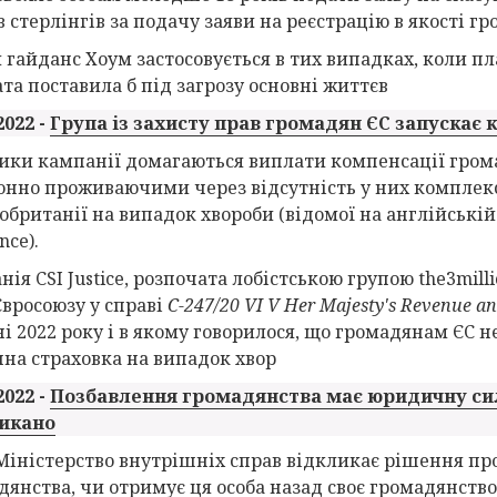
в стерлінгів за подачу заяви на реєстрацію в якості 
 гайданс Хоум застосовується в тих випадках, коли п
ата поставила б під загрозу основні життєв
2022 -
Група із захисту прав громадян ЄС запускає к
ики кампанії домагаються виплати компенсації грома
онно проживаючими через відсутність у них комплекс
обританії на випадок хвороби (відомої на англійській 
nce).
нія CSI Justice, розпочата лобістською групою the3mil
Євросоюзу у справі
C
-
247/20 VI V Her Majesty's Revenue a
ні 2022 року і в якому говорилося, що громадянам ЄС 
на страховка на випадок хвор
2022 -
Позбавлення громадянства має юридичну сил
икано
Міністерство внутрішніх справ відкликає рішення пр
дянства, чи отримує ця особа назад своє громадянство 