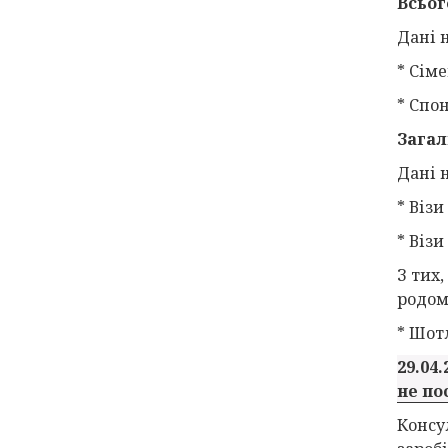
Всьог
Дані н
* Сіме
* Спо
Загал
Дані н
* Візи
* Віз
З тих,
родом
* Шот
29.04.
не по
Консу