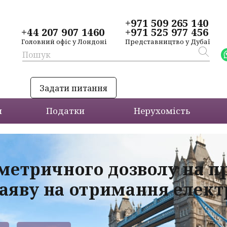
+971 509 265 140
+44 207 907 1460
+971 525 977 456
Головний офіс у Лондоні
Представництво у Дубаї
Задати питання
и
Податки
Нерухомість
ометричного дозволу на 
аяву на отримання електр