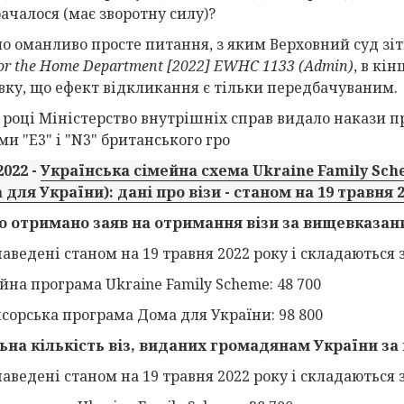
рачалося (має зворотну силу)?
ло оманливо просте питання, з яким Верховний суд зіт
for the Home Department [2022] EWHC 1133 (Admin)
, в кі
вку, що ефект відкликання є тільки передбачуваним.
7 році Міністерство внутрішніх справ видало накази 
и "E3" і "N3" британського гро
2022 -
Українська сімейна схема Ukraine Family Sch
 для України): дані про візи - станом на 19 травня 
о отримано заяв на отримання візи за вищевказан
аведені станом на 19 травня 2022 року і складаються з
йна програма Ukraine Family Scheme: 48 700
нсорська програма Дома для України: 98 800
ьна кількість віз, виданих громадянам України за
аведені станом на 19 травня 2022 року і складаються з