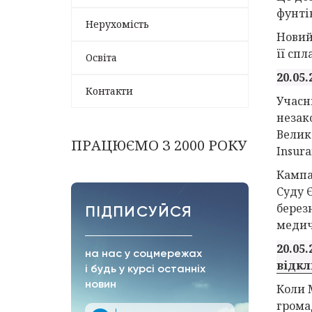
фунті
Нерухомість
Новий
її спл
Освіта
20.05.
Контакти
Учасн
незак
Велик
ПРАЦЮЄМО З 2000 РОКУ
Insura
Кампа
Суду 
берез
ПІДПИСУЙСЯ
медич
20.05.
на нас у соцмережах
відкл
і будь у курсі останніх
новин
Коли 
грома