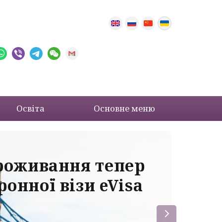
Освіта
Основне меню
проживання тепер
Ва
онної візи eVisa
до
ба