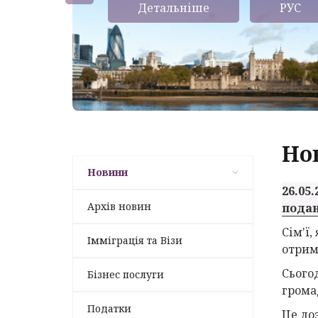
Детальніше
РУС
Но
Новини
26.05.
Архів новин
подан
Сім'ї
Імміграція та Візи
отрим
Сього
Бізнес послуги
грома
Податки
Це до