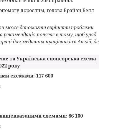
не більш м'які візові правила.
допомогу дорослим, голова Брайан Белл
ати може допомогти вирішити проблеми
а рекомендація полягає в тому, щоб уряд
аці для медичних працівників в Англії, де
eme та Українська спонсорська схема
022 року
ими схемами: 117 600
:
 вищевказаними схемами: 86 100
: