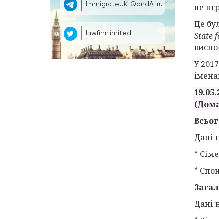
ImmigrateUK_QandA_ru
не вт
Це бу
lawfirmlimited
State 
висно
У 201
іменам
19.05.
(Дома
Всьог
Дані н
* Сіме
* Спо
Загал
Дані н