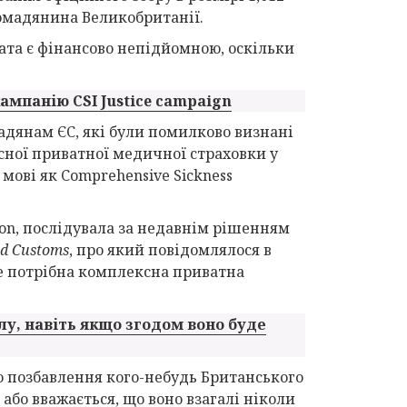
громадянина Великобританії.
лата є фінансово непідйомною, оскільки
ампанію CSI Justice campaign
дянам ЄС, які були помилково визнані
ної приватної медичної страховки у
мові як Comprehensive Sickness
lion, послідувала за недавнім рішенням
nd Customs
, про який повідомлялося в
не потрібна комплексна приватна
у, навіть якщо згодом воно буде
о позбавлення кого-небудь Британського
або вважається, що воно взагалі ніколи