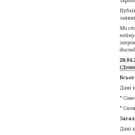
заробі
Публі
заяви
Ми ст
найму
запров
догляд
28.04.
(Дома
Всьог
Дані н
* Сіме
* Спо
Загал
Дані н