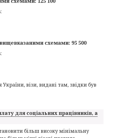
ими схемами: 125 100
:
 вищевказаними схемами: 95 500
:
 України, візи, видані там, звідки був
лату для соціальних працівників, а
становити більш високу мінімальну