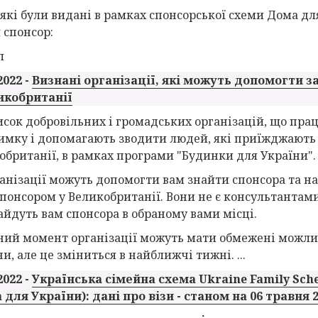
 які були видані в рамках спонсорської схеми Дома для
 спонсор:
л
2022 -
Визнані організації, які можуть допомогти з
икобританії
исок добровільних і громадських організацій, що пра
имку і допомагають зводити людей, які приїжджають з
обританії, в рамках програми "Будинки для України".
ганізації можуть допомогти вам знайти спонсора та над
спонсором у Великобританії. Вони не є консультантами
айдуть вам спонсора в обраному вами місці.
ний момент організації можуть мати обмежені можлив
и, але це зміниться в найближчі тижні. ...
2022 -
Українська сімейна схема Ukraine Family Sch
 для України): дані про візи - станом на 06 травня 