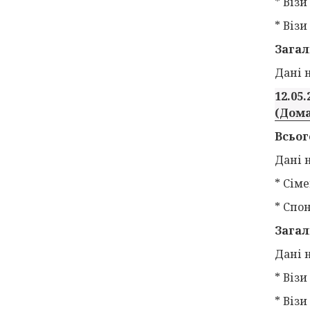
* Візи
* Віз
Загал
Дані н
12.05.
(Дома
Всьог
Дані н
* Сіме
* Спо
Загал
Дані н
* Візи
* Віз