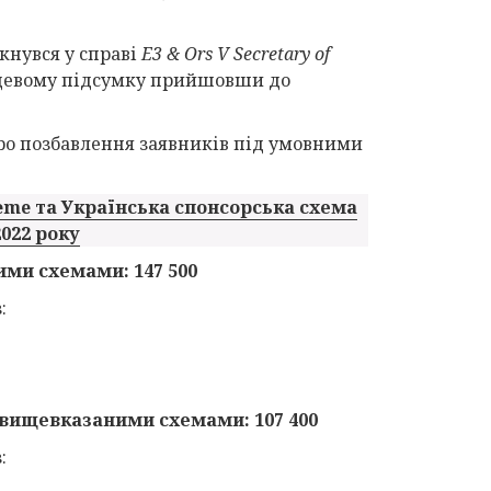
кнувся у справі
E3 & Ors V Secretary of
нцевому підсумку прийшовши до
про позбавлення заявників під умовними
eme та Українська спонсорська схема
2022 року
ими схемами: 147 500
:
 вищевказаними схемами: 107 400
: