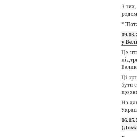
З тих,
родом
* Шот
09.05.
у Вел
Це сп
підтр
Велик
Ці ор
бути 
що зн
На да
Україн
06.05.
(Дома