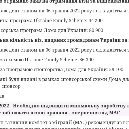
о отримано заяв на отримання візи за вищевказан
аведені станом на 06 травня 2022 року і складаються з
йна програма Ukraine Family Scheme: 44 200
нсорська програма Дома для України: 80 900
ьна кількість віз, виданих громадянам України за
аведені станом на 06 травня 2022 року і складаються з
 за схемою Ukraine Family Scheme: 36 300
и за програмою спонсорства Дома для України: 59 100
 які були видані в рамках спонсорської схеми Дома для
 спонсор:
ла
2022 -
Необхідно підвищити мінімальну заробітну п
слаблювати візові правила – звернення від МАС
льтативний комітет з міграції (МАС) рекомендував в