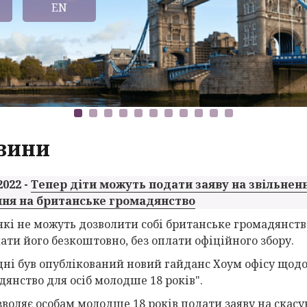
EN
вини
2022 -
Тепер діти можуть подати заяву на звільненн
ня на британське громадянство
, які не можуть дозволити собі британське громадянств
ати його безкоштовно, без оплати офіційного збору.
дні був опублікований новий гайданс Хоум офісу щодо 
дянство для осіб молодше 18 років".
зволяє особам молодше 18 років подати заяву на скасув