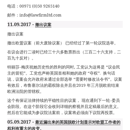
电话：00971 (0)50 9265140
邮件：
info@lawfirmltd.com
11.09.2017 -
撤出议案
撤出议案
撤出欧盟议案（前大废除议案） 已经经过了第一轮议院选举。
在议会进行二读时已经三十六多数票胜出（三百二十六支持，二
百九十反对）。
特丽莎-梅庆祝她历史性的胜利的同时, 工党认为这将是 “议会民
主的冒犯”。工党也声称英国首相和她的政府 “夺权”. 换句话
说，议案会允许政府未通过全部选举 “需要时修改法令书”。议案
有效后，布鲁塞尔法的霸权除去并且在2019 年三月脱欧前结束
欧洲法院的管辖权。
这个有保证法律持续的平稳性目的议案， 现在通到下一轮-委员
会阶段。在这个阶段它会收到详细的察视并且定稿最后的意义。
然后在它能成为参议院法案前，议案将必须由下议院再投票。
05.09.2017 -
最近漏出来的英国脱欧计划显示对欧盟工作者的
权利有重大的改变。