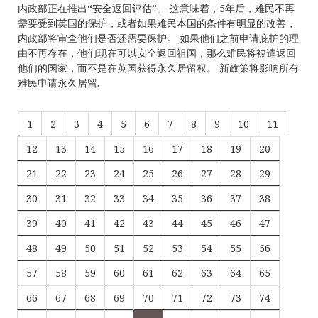
内政部正在推出“安全返回评估”。 这意味着，5年后，难民不再
需要受到英国的保护，或者如果难民本国的条件有明显的改善，
内政部将审查他们是否还需要保护。 如果他们之前申请庇护的理
由不再存在，他们现在可以安全返回祖国，那么难民将被遣返回
他们的国家，而不是在英国获得永久居留权。 新政策将影响所有
难民申请永久居留.
1
2
3
4
5
6
7
8
9
10
11
12
13
14
15
16
17
18
19
20
21
22
23
24
25
26
27
28
29
30
31
32
33
34
35
36
37
38
39
40
41
42
43
44
45
46
47
48
49
50
51
52
53
54
55
56
57
58
59
60
61
62
63
64
65
66
67
68
69
70
71
72
73
74