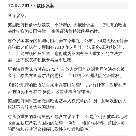
12.07.2017 -
废除议案
废除议案。
英国政府目前计划发表一个所谓的 ·大废除议案·， 把现有的欧盟
法侓转换为英国法律， 来保证法律持续的平稳性。
这个议案本身的预期可能不会在今年九月公布， 但是无论无何会
在脱欧之前执行，预期在2019 年3 月时。 法案必须通过议院，
而且只能在脱欧后生效。这将成为英国有最大重要性的立法方
案，上下议院将积极参与这个过程。
新的法案意味当时在1972 年带英入欧盟的欧洲共同体法令会被
废除，除去布鲁塞尔法的霸权， 并且结束欧洲法院的管辖权。
多部分现行的欧盟法会采用在英国法律里，这样让英国政府在需
要的情况下有权力修改， 改善或着废除律法。
英国政府同时宣布撤回欧盟基本人权宪章的计划，意味欧盟的人
权法不会转变为英国法律。
有几项重要的事情虽然不包含在议案中， 但是它们会被单独地讨
论而且被庄严载入国内的法律， 例如： 维护核材料，跨国认可
的司法和行政诉讼程序以及外交待遇和豁免。