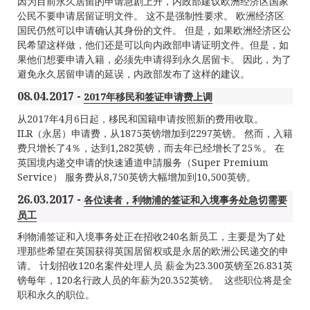
因为目前永久居留的申请急剧上升，内政部建议欧洲经济区国家
公民不要申请居留证明文件。 这不是强制性要求。 欧洲经济区
国民仍然可以申请确认其身份的文件。 但是，如果欧洲经济区公
民希望这样做，他们还是可以向内政部申请证明文件。但是，如
果他们想要申请入籍，必须先申请得到永久居留卡。 因此，为了
避免永久居留申请的延误，内政部发布了这样的建议。
08.04.2017 -
2017年移民和签证申请费上调
从2017年4月6日起，移民和国籍申请按照新的费用收取。
ILR（永居）申请费，从1875英镑增加到2297英镑。 然而，入籍
费只增长了4％，达到1,282英镑，而去年已经增长了25％。 在
英国境内递交申请的快速通道申請服务（Super Premium
Service） 服务费从8,750英镑大幅增加到10,500英镑。
26.03.2017 -
各位读者，利物浦的签证和入境事务处急切需要
员工
利物浦签证和入境事务处正在招收240名新员工，主要是为了处
理那些希望在英国获得英国居留权或是永居的欧洲公民递交的申
请。 计划招收120名案件处理人员 薪金为23.300英镑至26.831英
镑每年，120名行政人员的年薪为20.352英镑。 这些职位将是全
职和永久的职位。