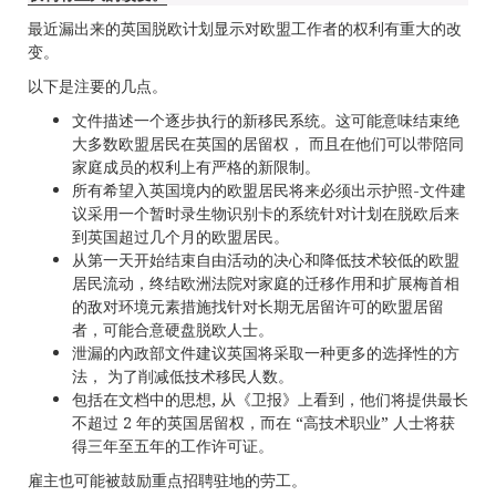
最近漏出来的英国脱欧计划显示对欧盟工作者的权利有重大的改
变。
以下是注要的几点。
文件描述一个逐步执行的新移民系统。这可能意味结束绝
大多数欧盟居民在英国的居留权， 而且在他们可以带陪同
家庭成员的权利上有严格的新限制。
所有希望入英国境内的欧盟居民将来必须出示护照-文件建
议采用一个暂时录生物识别卡的系统针对计划在脱欧后来
到英国超过几个月的欧盟居民。
从第一天开始结束自由活动的决心和降低技术较低的欧盟
居民流动，终结欧洲法院对家庭的迁移作用和扩展梅首相
的敌对环境元素措施找针对长期无居留许可的欧盟居留
者，可能合意硬盘脱欧人士。
泄漏的內政部文件建议英国将采取一种更多的选择性的方
法， 为了削减低技术移民人数。
包括在文档中的思想, 从《卫报》上看到，他们将提供最长
不超过 2 年的英国居留权，而在 “高技术职业” 人士将获
得三年至五年的工作许可证。
雇主也可能被鼓励重点招聘驻地的劳工。