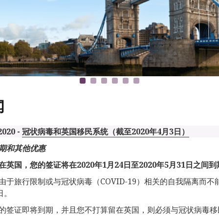
闻
2020 -
冠状病毒和英国移民系统（截至2020年4月3日）
期和其他优惠
在英国，您的
签证将在
2020
年
1
月
24
日至
2020
年
5
月
31
日之
间到
由于旅行限制或与冠状病毒（COVID-19）相关的自我隔离而不
日。
的签证即将到期，并且您不打算留在英国，则必须与冠状病毒移民