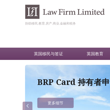
协助移民,教育,房产,商业,金融和税务
英国移民与签证
英国教育
BRP Card 持有
更多细节