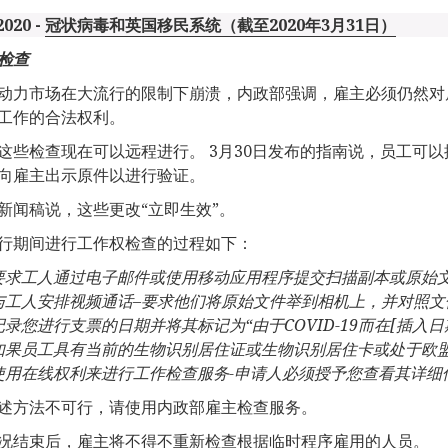
2020 -
冠状病毒和英国移民系统（截至2020年3月31日）
检查
动力市场在大流行的限制下崩溃，内政部强调，雇主必须仍然对
工作的合法权利。
这些检查现在可以远程进行。 3月30日发布的指南说，员工可
向雇主出示原件以进行验证。
新闻稿说，这些更改“立即生效”。
行期间进行工作权检查的过程如下：
要求工人通过电子邮件或使用移动应用程序提交扫描副本或原始
与工人安排视频通话–要求他们将原始文件举到相机上，并对照文
记录您进行支票的日期并将其标记为“由于
COVID-19
而在
[
插入日
如果员工具有当前的生物识别居住证或生物识别居住卡或处于欧
使用在线权利来进行工作检查服务
-
申请人必须授予您查看其详细
述方法不可行，请使用内政部雇主检查服务。
况结束后，雇主将不得不重新检查根据临时程序雇用的人员。