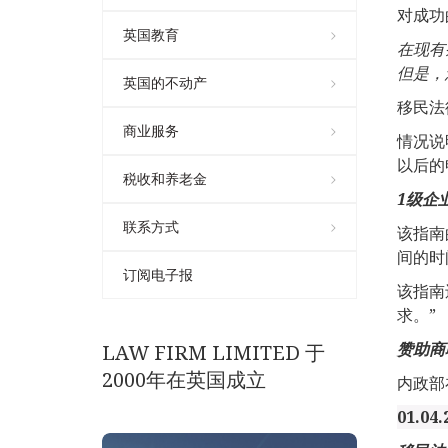
对成功
英国教育
在
现有
但是，
英国的不动产
移民法
商业服务
情况说
以后的
税收和养老金
1
级企
联系方式
该指南
间的时
订阅电子报
该指南
求。”
赞助商
LAW FIRM LIMITED 于
2000年在英国成立
内政部
01.04.