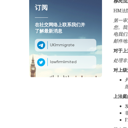
移民法
订阅
HM法
第一
审
在社交网络上联系我们并
您。我
了解最新消息
电我们
邮件地
UKImmigrate
对于上
处理非
lawfirmlimited
对上级
上法庭