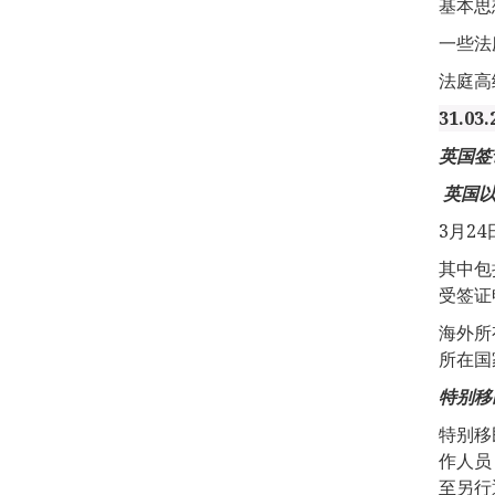
基本思
一些法
法庭高
31.03.
英国签
英国
3月2
其中包
受签证
海外所
所在国
特别移
特别移民
作人员
至另行