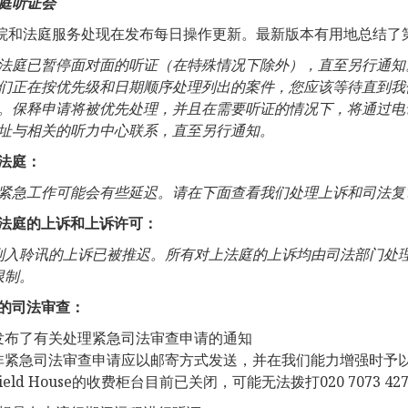
庭听
证会
院和法庭服务处现在发布每日操作更新。最新版本有用地总结了
法庭已暂停面对面的听证（在特殊情况下除外），直至另行通知
们正在按优先级和日期顺序处理列出的案件，您应该等待直到我
。保释申请将被优先处理，并且在需要听证的情况下，将通过电
址与相关的听力中心联系，直至另行通知。
法庭：
紧急工作可能会有些延迟。请在下面查看我们处理上诉和司法复
法庭的上诉和上诉许可：
列入聆
讯的上诉已被推迟。
所有
对上法庭的上诉均由司法部门处
限制。
的司法
审查：
发布了有关处理紧急司法审查申请的通知
非紧急司法审查申请应以邮寄方式发送，并在我们能力增强时予
Field House的收费柜台目前已关闭，可能无法拨打020 7073 42