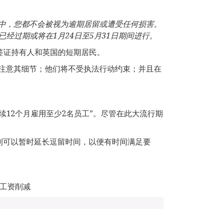
中，您都不会被视为逾期居留或遭受任何损害。
已经过期或将在
1
月
24
日至
5
月
31
日期
间进行。
：签证持有人和英国的短期居民。
已注意其细节；他们将不受执法行动约束；并且在
续12个月雇用至少2名员工”。尽管在此大流行期
则可以暂时延长逗留时间，以便有时间满足要
的工资削减