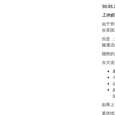
30.03.
工作权
由于劳
在英国
但是，
频通话
随附的
在大流
如果上
紧急情