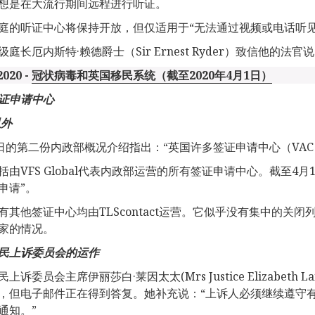
想是在大流行期间远程进行听证。
庭的听证中心将保持开放，但仅适用于“无法通过视频或电话听见
级庭长厄内斯特·赖德爵士（Sir Ernest Ryder）致信他的
2020 -
冠状病毒和英国移民系统（截至2020年4月1日）
证申请中心
以外
4日的第二份内政部概况介绍指出：“英国许多签证申请中心（VA
括由VFS Global代表内政部运营的所有签证申请中心。截至4
申请”。
有其他签证中心均由TLScontact运营。它似乎没有集中的关闭列
家的情况。
民上诉委员会的运作
上诉委员会主席伊丽莎白·莱因太太(Mrs Justice Elizabet
，但电子邮件正在得到答复。她补充说：“上诉人必须继续遵守
通知。”