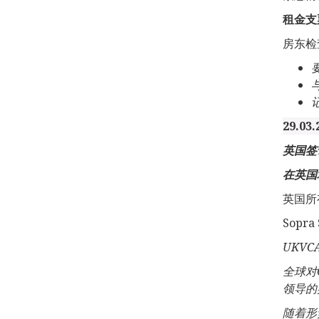
租金支
房东检
29.03.
英国签
在英国
英国所
Sop
UKVC
全球对
领导的
随着形