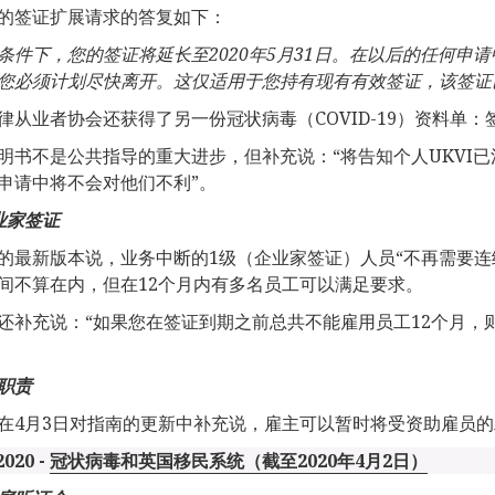
的签证扩展请求的答复如下：
条件下，您的签证将延长至
2020
年
5
月
31
日。在以后的任何申
请
您必须计划尽快离开。这仅适用于您持有现有有效签证，该签证
律从业者协会还获得了另一份冠状病毒（COVID-19）资料单
明书不是公共指导的重大进步，但补充说：“将告知个人UKVI
申请中将不会对他们不利”。
业家签证
的最新版本说，业务中断的1级（企业家签证）人员“不再需要连
间不算在内，但在12个月内有多名员工可以满足要求。
还补充说：“如果您在签证到期之前总共不能雇用员工12个月，
职责
在4月3日对指南的更新中补充说，雇主可以暂时将受资助雇员
2020 -
冠状病毒和英国移民系统（截至2020年4月2日）