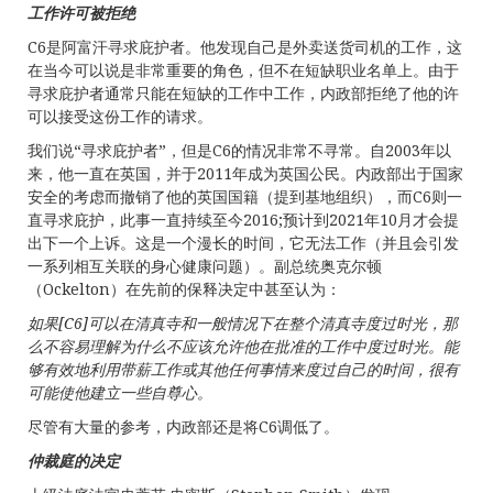
工作许可被拒绝
C6是阿富汗寻求庇护者。他发现自己是外卖送货司机的工作，这
在当今可以说是非常重要的角色，但不在短缺职业名单上。由于
寻求庇护者通常只能在短缺的工作中工作，内政部拒绝了他的许
可以接受这份工作的请求。
我们说“寻求庇护者”，但是C6的情况非常不寻常。自2003年以
来，他一直在英国，并于2011年成为英国公民。内政部出于国家
安全的考虑而撤销了他的英国国籍（提到基地组织），而C6则一
直寻求庇护，此事一直持续至今2016;预计到2021年10月才会提
出下一个上诉。这是一个漫长的时间，它无法工作（并且会引发
一系列相互关联的身心健康问题）。副总统奥克尔顿
（Ockelton）在先前的保释决定中甚至认为：
如果
[C6]
可以在清真寺和一般情况下在整个清真寺度过时光，那
么不容易理解为什么不应该允许他在批准的工作中度过时光。能
够有效地利用带薪工作或其他任何事情来度过自己的时间，很有
可能使他建立一些自尊心。
尽管有大量的参考，内政部还是将C6调低了。
仲裁庭的决定