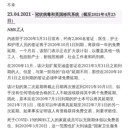
不幸
23.04.2021 -
冠状病毒和英国移民系统（截至2021年4月23
日）
NHS
工人
内政部于2020年3月31日宣布，约有2,800名签证，医生，护士
和护理人员的签证将于2020年10月1日到期，将获得一年的免费
延期。一个月后，该部门表示正在扩大该计划，以覆盖其他一线
工人，包括助产士，射线照相师，社会工作者和药剂师。
在2020年11月，该计划扩展至涵盖签证在2021年3月31日之前到
期的人。但是，与第一阶段的“自动”延期不同，那些在2020年10
月1日之后到期的签证必须申请免费延期。 。
该计划的第二次延期将截止日期再次推迟到2021年10月1日。似
乎没有任何理由使合格的工人不能连续获得其中两个免费延期。
因此，原本应在2020年7月1日到期的护士本可以将其延期至
2021年7月1日，现在可以申请将其延期至2022年7月1日的另一
次延期。如果事实证明该人有资格获得免费交易，则要求赔偿。
死于COVID-19的NHS工人的家庭成员可以无限期休假以免费居
住。到2020年5月20日，这一范围也扩大到涵盖“国家卫生服务