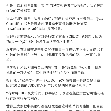
但是，政府和世界银行希望“与利益相关者广泛接触”，以了解这
样做的好处和实用性。
该工作组将由世行负责金融稳定的副行长乔恩·库利夫爵士（Jon
Cunliffe）和财政部金融服务总干事凯瑟琳·布拉迪克
（Katharine Braddick）共同领导。
该银行此前曾表示，它对央行数字货币（CBDC）感兴趣，因为
“这是一个货币和付款发生重大变化的时期”。
近年来，在金融交易中现金的使用量一直在稳步下降，而借记卡
付款的数量却在上升。信用卡和直接借记卡的使用也一直在增
加。
世界银行还认为拥有自己的数字货币是“避免新型私人货币创造
风险的一种方式”，其中包括比特币之类的加密货币。
银行说：“如果要引进一个CBDC，它将像钞票一样以英镑计价，
因此10英镑的CBDC将永远与10英镑的钞票价值相同。”
“有时将CBDC视为等同于数字钞票，尽管在某些方面它可能与银
行存款有很多共同点。
世界上大多数中央银行都在研究创建这种货币的可能性，但目前