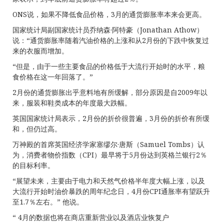
ONS说，如果不降低食品价格，3月的通货膨胀率本来会更高。
国家统计局副国家统计员乔纳森·阿特豪（Jonathan Athow）
说：“通货膨胀率随着汽油价格的上涨和从2月份的下跌中恢复过
来的衣服而增加。
“但是，由于一些主要食品的价格低于大流行开始时的水平，粮
食价格在这一年回落了。”
2月份的通货膨胀出乎意料地有所缓解，部分原因是自2009年以
来，服装和鞋类成本的年度最大跌幅。
英国国家统计局表示，2月份的折价很普遍，3月份的折价有所缓
和，但仍过高。
万神殿的首席英国经济学家塞缪尔·唐斯（Samuel Tombs）认
为，消费者物价指数（CPI）最早将于5月份达到英格兰银行2％
的目标利率。
“展望未来，主要由于电力和天然气价格半年度大幅上涨，以及
大流行开始时油价暴跌的周年纪念日，4月份CPI通胀率有望跃升
至1.7％左右。” 他说。
“ 4月的数据也将在商店重新营业以及酒店业恢复户