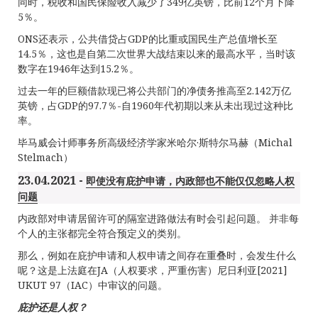
同时，税收和国民保险收入减少了349亿英镑，比前12个月下降
5％。
ONS还表示，公共借贷占GDP的比重或国民生产总值增长至
14.5％，这也是自第二次世界大战结束以来的最高水平，当时该
数字在1946年达到15.2％。
过去一年的巨额借款现已将公共部门的净债务推高至2.142万亿
英镑，占GDP的97.7％-自1960年代初期以来从未出现过这种比
率。
毕马威会计师事务所高级经济学家米哈尔·斯特尔马赫（Michal
Stelmach）
23.04.2021 -
即使没有庇护申请，内政部也不能仅仅忽略人权
问题
内政部对申请居留许可的隔室进路做法有时会引起问题。 并非每
个人的主张都完全符合预定义的类别。
那么，例如在庇护申请和人权申请之间存在重叠时，会发生什么
呢？这是上法庭在JA（人权要求，严重伤害）尼日利亚[2021]
UKUT 97（IAC）中审议的问题。
庇护还是人权？