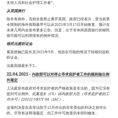
支持人员和社会护理工作者”。
从英国旅行
除非有例外，否则全面禁止离开英国。政府已经表示，受当前禁
令限制的海外假期最早可以从2021年5月17日开始恢复。预计在
未来几周内会发布更多公告。但是，出于非休闲原因旅行的移民
很可能可以利用现有的例外情况。
移民法庭听证会
紧急措施已延长至2021年9月，包括在可能的情况下转移到远程
听证会。
法庭高级庭长于2...
22.04.2021 -
内政部可以对停止寻求庇护者工作的规则做出例
外规定
上法庭宣布政府对寻求庇护者的严格政策是非法的，因为它没有
提到可以例外。此案是
R
（
C6
）诉内政部大臣（寻求庇护者的工
作许可）
[2021] UKUT 94
（
IAC
）。
这项判决是在高等法院于12月作出的非常类似的判决之前作出
的。尽管有这两项裁定，但工作许可政策仍未得到修改。