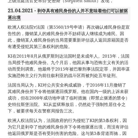
上级法庭法官史蒂芬·史密斯（Stephen Smith）发现，
21.04.2021 -
剥夺具有难民身份的人并不意味着他们可以被驱
逐出境
欧洲人权法院v法国（第5560/19号申请）再次确认难民身份是宣
告性的，撤销某人的难民身份并不妨碍该人继续成为难民。因
此，撤销某人难民身份的当局需要重新评估该人返回原籍国是否
有遭受侵犯其第三条权利的危险。
KI在2011年8月从俄罗斯到达法国时是未成年人。2013年，法国
当局授予他难民身份。九个月后，他因从事与恐怖主义有关的活
动而受到调查。他最终于2015年被巴黎刑事法院定罪，并因串谋
实施恐怖主义行为前往叙利亚的战斗区而被判处五年徒刑。
法国当局认为，KI对公共安全构成威胁，于2016年11月撤销了
其难民身份并下令将他驱逐回俄罗斯。他在国内一级的上诉未获
成功，但在2008年成功地申请了临时措施（即禁止驱逐的禁令）
史特拉斯堡法院。 KI从监狱释放后，仍然处于强制性居住令之
下，被要求每天在警察局报告三次。
欧洲人权法院认为，法国政府的行为侵犯了KI的第3条权利，因
为它只是剥夺了他的难民身份并下令将他驱逐出境，而没有评估
他返回俄罗斯是否有受到伤害的危险。这与第3条背道而驰，因