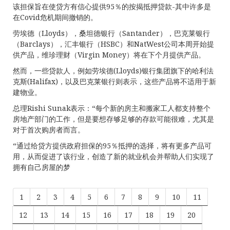
该担保旨在使贷方有信心提供95％的按揭抵押贷款-其中许多是
在Covid危机期间撤销的。
劳埃德（Lloyds），桑坦德银行（Santander），巴克莱银行
（Barclays），汇丰银行（HSBC）和NatWest公司本周开始提
供产品，维珍理财（Virgin Money）将在下个月提供产品。
然而，一些贷款人，例如劳埃德(Lloyds)银行集团旗下的哈利法
克斯(Halifax)，以及巴克莱银行则表示，这些产品将不适用于新
建物业。
总理Rishi Sunak表示：“每个新的房主和搬家工人都支持整个
房地产部门的工作，但是要想存够足够的存款可能很难，尤其是
对于首次购房者而言。
“通过给贷方提供政府担保的95％抵押的选择，将有更多产品可
用，从而促进了该行业，创造了新的就业机会并帮助人们实现了
拥有自己房屋的梦
1
2
3
4
5
6
7
8
9
10
11
12
13
14
15
16
17
18
19
20