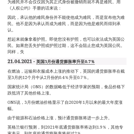
为难民并不会仅仅因为其正式身份被撤销而就不再是难民。用
《人权公约》手册的话来说：
因此，承认他的难民身份并不能使他成为难民，而是宣布他为难
民。他不是因为承认而成为难民，而是因为他是难民而得到承
认。
想起来就像拿着护照。即使您没有护照，也可以依法成为英国公
民。如果您丢失护照或护照过期，这不会阻止您成为英国公民。
同样，失
21.04.2021 -
英国3月份通货膨胀率升至0.7％
在燃油，运输和衣服成本上涨的推动下，英国的通货膨胀率在截
至3月的12个月中从2月份的0.4％升至0.7％。
国家统计局（ONS）的数据略低于经济学家的预期，食品价格下
跌抵消了其他价格上涨。
ONS说，3月份燃油价格显示了自2020年1月以来的最大年度涨
幅。
由于能源和石油价格上涨，预计通货膨胀将进一步上升。
英格兰银行预测，到2021年底通货膨胀率将达到1.9％，其他专
家表示，到年底前通货膨胀率将超过2％。