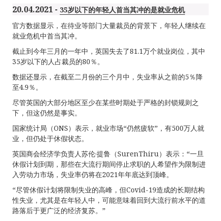
20.04.2021 -
35岁以下的年轻人首当其冲的是就业危机
官方数据显示，在待业等部门大量裁员的背景下，年轻人继续在
就业危机中首当其冲。
截止到今年三月的一年中，英国失去了81.1万个就业岗位，其中
35岁以下的人占裁员的80％。
数据还显示，在截至二月份的三个月中，失业率从之前的5％降
至4.9％。
尽管英国的大部分地区至少在某些时期处于严格的封锁规则之
下，但这仍然是事实。
国家统计局（ONS）表示，就业市场“仍然疲软”，有500万人就
业，但仍处于休假状态。
英国商会经济学负责人苏伦·提鲁（SurenThiru）表示：“一旦
休假计划到期，那些在大流行期间停止求职的人希望作为限制进
入劳动力市场，失业率仍将在2021年年底达到顶峰。
“尽管休假计划将限制失业的高峰，但Covid-19造成的长期结构
性失业，尤其是在年轻人中，可能意味着回到大流行前水平的道
路落后于更广泛的经济复苏。”