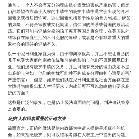
通常，一个人不会有充分的理由担心遭受迫害或严重伤害，但是
仍然希望依靠基于人权的申请中的庇护申请中通常会出现的各种
因素来获得居留许可。这些因素包括基于性别的暴力/歧视，绑架
的风险，不符合宗教或文化期望，信仰间的关系或普遍的政治动
荡。它们可能与评估合格的孩子离开英国是否合理，在英国以外
继续存在家庭生活的不可克服的障碍，或者是否有非常重大的重
返社会的障碍的评估有关。
以一个尼日利亚家庭为例，由于绑架率很高，并且不想让自己的
儿子免受大家庭的宗教传统和习俗的影响，他们不愿返回尼日利
亚。他们没有庇护申请的义务，并且可能有充分的理由决定不提
出庇护（例如，他们的担忧可能并不构成充分理由担心遭受迫害/
严重伤害）。但是，如果他们以在尼日利亚重返社会方面存在重
大障碍为由提出私人生活要求，内政部可不可以忽略他们要求庇
护的方面？
这些是广泛的事实，也是JA上级法庭面临的问题。判决确认答案
是否定的。
庇护
/
人权因素重叠的正确方法
简而言之，正确的做法是使内政部为申请人提供寻求庇护的机
会，如果拒绝庇护，则可以继续考虑在人权主张中提出的问题。