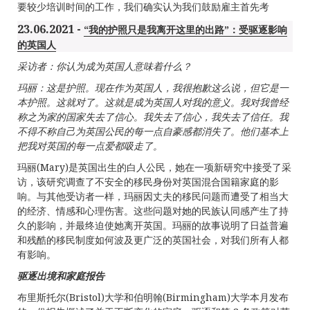
要较少培训时间的工作，我们确实认为我们鼓励雇主首先考
23.06.2021 -
“我的护照只是我离开这里的出路”：受驱逐影响
的英国人
采访者：你认为成为英国人意味着什么？
玛丽：这是护照。现在作为英国人，我很抱歉这么说，但它是一
本护照。这就对了。这就是成为英国人对我的意义。我对我曾经
称之为家的国家失去了信心。我失去了信心，我失去了信任。我
不得不称自己为英国公民的每一点自豪感都消失了。他们基本上
把我对英国的每一点爱都吸走了。
玛丽(Mary)是英国出生的白人公民，她在一项新研究中接受了采
访，该研究调查了不安全的移民身份对英国混合国籍家庭的影
响。与其他受访者一样，玛丽因丈夫的移民问题而遭受了相当大
的经济、情感和心理伤害。这些问题对她的民族认同感产生了持
久的影响，并最终迫使她离开英国。玛丽的故事说明了日益普遍
和残酷的移民制度如何波及更广泛的英国社会，对我们所有人都
有影响。
驱逐出境和家庭报告
布里斯托尔(Bristol)大学和伯明翰(Birmingham)大学本月发布