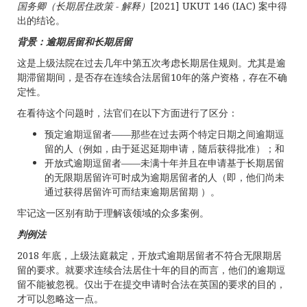
国务卿（长期居住政策
-
解释）
[2021] UKUT 146 (IAC) 案中得
出的结论。
背景：逾期居留和长期居留
这是上级法院在过去几年中第五次考虑长期居住规则。尤其是逾
期滞留期间，是否存在连续合法居留10年的落户资格，存在不确
定性。
在看待这个问题时，法官们在以下方面进行了区分：
预定逾期逗留者——那些在过去两个特定日期之间逾期逗
留的人（例如，由于延迟延期申请，随后获得批准）；和
开放式逾期逗留者——未满十年并且在申请基于长期居留
的无限期居留许可时成为逾期居留者的人（即，他们尚未
通过获得居留许可而结束逾期居留期 ）。
牢记这一区别有助于理解该领域的众多案例。
判例法
2018 年底，上级法庭裁定，开放式逾期居留者不符合无限期居
留的要求。就要求连续合法居住十年的目的而言，他们的逾期逗
留不能被忽视。仅出于在提交申请时合法在英国的要求的目的，
才可以忽略这一点。