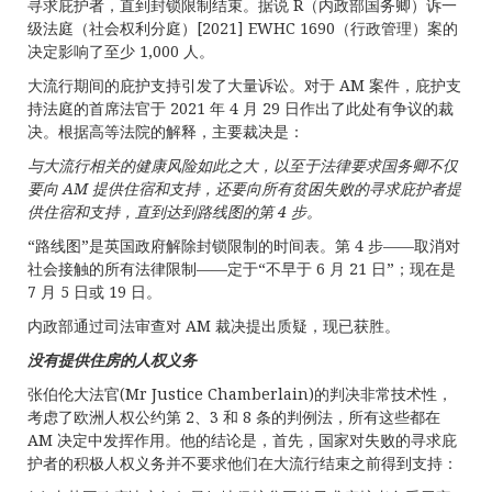
寻求庇护者，直到封锁限制结束。据说 R（内政部国务卿）诉一
级法庭（社会权利分庭）[2021] EWHC 1690（行政管理）案的
决定影响了至少 1,000 人。
大流行期间的庇护支持引发了大量诉讼。对于 AM 案件，庇护支
持法庭的首席法官于 2021 年 4 月 29 日作出了此处有争议的裁
决。根据高等法院的解释，主要裁决是：
与大流行相关的健康风险如此之大，以至于法律要求国务卿不仅
要向
AM
提供住宿和支持，还要向所有贫困失败的寻求庇护者提
供住宿和支持，直到达到路线图的第
4
步。
“路线图”是英国政府解除封锁限制的时间表。第 4 步——取消对
社会接触的所有法律限制——定于“不早于 6 月 21 日”；现在是
7 月 5 日或 19 日。
内政部通过司法审查对 AM 裁决提出质疑，现已获胜。
没有提供住房的人权义务
张伯伦大法官(Mr Justice Chamberlain)的判决非常技术性，
考虑了欧洲人权公约第 2、3 和 8 条的判例法，所有这些都在
AM 决定中发挥作用。他的结论是，首先，国家对失败的寻求庇
护者的积极人权义务并不要求他们在大流行结束之前得到支持：