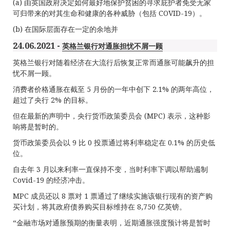
(a) 由英国政府决定如何最好地保护贫困的寻求庇护者免受无家
可归带来的对其生命和健康的各种威胁（包括 COVID-19）。
(b) 在国际层面存在一定的余地并
24.06.2021 -
英格兰银行对通胀担忧不屑一顾
英格兰银行对随着经济在大流行后恢复正常而通胀可能飙升的担
忧不屑一顾。
消费者价格通胀在截至 5 月份的一年中创下 2.1% 的两年高位，
超过了央行 2% 的目标。
但在最新的声明中，央行货币政策委员会 (MPC) 表示，这种影
响将是暂时的。
货币政策委员会以 9 比 0 投票通过将利率稳定在 0.1% 的历史低
位。
自去年 3 月以来利率一直保持不变，当时利率下调以帮助遏制
Covid-19 的经济冲击。
MPC 成员还以 8 票对 1 票通过了继续实施该银行现有的资产购
买计划，将其政府债券购买目标维持在 8,750 亿英镑。
“金融市场对通胀预期的衡量表明，近期通胀强度预计将是暂时