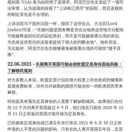
规则第 7(1A) 条为由拒绝了该请求。阿克巴尔先生发起了一项司
法审查，认为该规则歧视了“上诉权已用尽”的囚犯，而且该规则
的制定首先是不合理的。
上诉法院与下面的法院一样，驳回了这些论点。大法官(Lord
Justice)写道：“关键问题是国务卿是否合法地将这些地方分配给
可能被释放回社区的囚犯类别，而不是可能被驱逐出境的类别。
为负有这些责任的决策者提供了很大的判断余地”。他补充说，
无论如何，阿克巴尔先生能够避免被驱逐出境的可能性“微乎其
微”。
22.06.2021 -
长期离开英国可能会使欧盟定居身份面临风险：
了解移民规则
对大多数人来说，欧盟定居计划在很大程度上符合政府的慷慨和
直接收费标准，但对允许缺勤的困惑可能会给一些欧洲居民带来
麻烦。
特别是具有预先定居身份的人需要了解缺勤规则。如果他们在任
何 12 个月内离开英国超过 6 个月，他们现在只能在 2020 年 12
月 31 日之前返回英国才能升级为定居身份。
已经拥有定居身份或已满五年并打算在 2021 年 6 月 30 日之前
申请的人不受此问题的影响。只有在此人离开英国五年后，定居