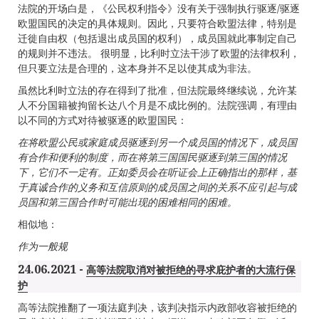
法院的开场白是，《公民权利指令》没有关于强制执行驱逐/驱逐
欧盟国民的决定的具体规则。因此，只要符合欧盟法律，特别是
迁徙自由权（包括退出成员国的权利），成员国就此事制定自己
的规则并不违法。 很明显，比利时立法干涉了欧盟的法律权利，
但只要立法是合理的，这本身并不足以使其成为非法。
虽然比利时立法的存在得到了批准，但法院最终继续说，允许某
人不分国籍被拘留长达八个月是不成比例的。法院强调，有理由
以不同的方式对待被驱逐的欧盟国民：
在将欧盟公民或家庭成员驱逐到另一个成员国的情况下，成员国
有合作和便利的制度，而在将第三国国民驱逐到第三国的情况
下，它们不一定有。正如委员会在听证会上正确指出的那样，基
于真诚合作的义务和互信原则的成员国之间的关系不应引起与成
员国和第三国合作时可能出现的困难相同的困难。
相似地：
作为一般规
24.06.2021 -
高等法院取消对被拒绝的寻求庇护者的大流行保
护
高等法院推翻了一项法庭判决，该判决指示内政部收容被拒绝的