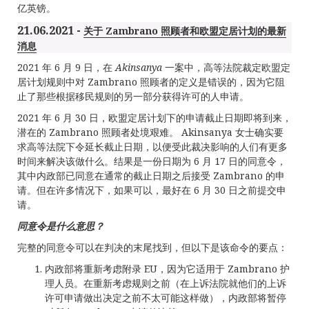
亿英镑。
21.06.2021 -
关于 Zambrano 照顾者和欧盟定居计划的最新
消息
2021 年 6 月 9 日，在
Akinsanya
一案中，高等法院裁定欧盟定
居计划规则中对 Zambrano 照顾者的定义是错误的，因为它阻
止了那些根据移民规则的另一部分获得许可的人申请。
2021 年 6 月 30 日，欧盟定居计划下的申请截止日期即将到来，
潜在的 Zambrano 照顾者处境艰难。 Akinsanya 女士确实要
求高等法院下令延长截止日期，以便受此裁决影响的人们有更多
时间来解决该做什么。结果是一份日期为 6 月 17 日的同意令，
其中内政部已同意在通常的截止日期之后接受 Zambrano 的申
请。但在许多情况下，如果可以，最好在 6 月 30 日之前提交申
请。
同意令是什么意思？
完整的同意令可以在判决的末尾找到，但以下是该命令的要点：
内政部将重新考虑附录 EU，因为它适用于 Zambrano 护
理人员。在重新考虑规则之前（在上诉法院就他们的上诉
许可申请做出决定之前不太可能这样做），内政部将暂停