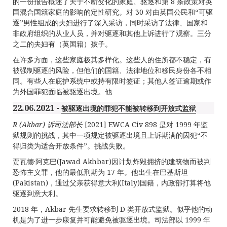
的一份报告概述了关于不断变化的家庭、驱逐和第 8 条政策对英
国混合国籍家庭的影响的定性研究。对 30 对由英国公民和“可驱
逐”男性组成的夫妇进行了深入采访，同时采访了法律、国家和
非政府组织的从业人员，并对驱逐和其他上诉进行了观察。三分
之二的夫妇有（英国籍）孩子。
在许多方面，这些家庭极其多样化。这些人的住所都不稳定，有
被强制驱逐的风险，但他们的国籍、法律地位和移民身份各不相
同。有些人在庇护系统中或持有限时签证；其他人签证逾期或作
为外国罪犯面临被驱逐出境。他
22.06.2021 -
被驱逐出境的罪犯不能被转移到开放式监狱
R (Akbar)
诉司法部长
[2021] EWCA Civ 898 是对 1999 年监
狱规则的挑战，其中一项规定被驱逐出境且上诉期满的囚犯“不
得归类为适合开放条件”。挑战失败。
贾瓦德·阿克巴(Jawad Akhbar)因计划炸毁拥挤的建筑物而被判
恐怖主义罪，他的最低刑期为 17 年。他出生在巴基斯坦
(Pakistan)，通过父亲获得意大利(Italy)国籍，内政部打算将他
驱逐到意大利。
2018 年，Akbar 先生要求转移到 D 类开放式监狱。似乎他的动
机是为了进一步康复并可能避免被驱逐出境。司法部以 1999 年