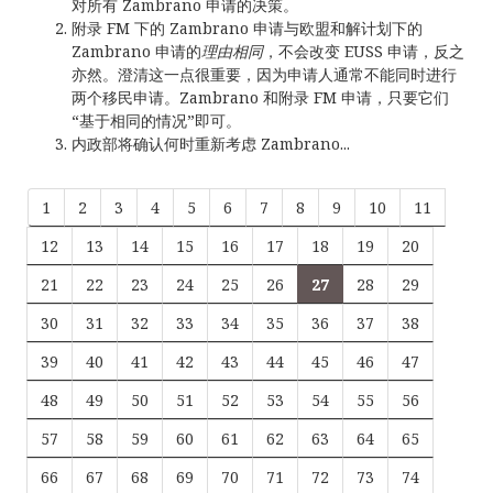
对所有 Zambrano 申请的决策。
附录 FM 下的 Zambrano 申请与欧盟和解计划下的
Zambrano 申请的
理由相同
，不会改变 EUSS 申请，反之
亦然。澄清这一点很重要，因为申请人通常不能同时进行
两个移民申请。Zambrano 和附录 FM 申请，只要它们
“基于相同的情况”即可。
内政部将确认何时重新考虑 Zambrano...
1
2
3
4
5
6
7
8
9
10
11
12
13
14
15
16
17
18
19
20
21
22
23
24
25
26
27
28
29
30
31
32
33
34
35
36
37
38
39
40
41
42
43
44
45
46
47
48
49
50
51
52
53
54
55
56
57
58
59
60
61
62
63
64
65
66
67
68
69
70
71
72
73
74