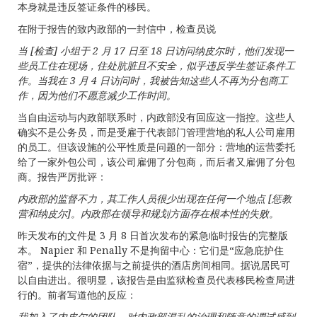
本身就是违反签证条件的移民。
在附于报告的致内政部的一封信中，检查员说
当
[
检查
]
小
组于
2
月
17
日至
18
日
访问纳皮尔时，他们发现一
些员工住在现场，住处肮脏且不安全，似乎违反学生签证条件工
作。当我在
3
月
4
日
访问时，我被告知这些人不再为分包商工
作，因为他们不愿意减少工作时间
。
当自由运动与内政部联系时，内政部没有回应这一指控。这些人
确实不是公务员，而是受雇于代表部门管理营地的私人公司雇用
的员工。但该设施的公平性质是问题的一部分：营地的运营委托
给了一家外包公司，该公司雇佣了分包商，而后者又雇佣了分包
商。报告严厉批评：
内政部的
监督不力，其工作人员很少出现在任何一个地点
[
惩教
营和纳皮尔
]
。内政部在
领导和规划方面存在根本性的失败
。
昨天发布的文件是 3 月 8 日首次发布的紧急临时报告的完整版
本。 Napier 和 Penally 不是拘留中心：它们是“应急庇护住
宿”，提供的法律依据与之前提供的酒店房间相同。据说居民可
以自由进出。很明显，该报告是由监狱检查员代表移民检查局进
行的。前者写道他的反应：
我加入了内皮
尔的
团队，对内政部混乱的治理和随意的调试感到