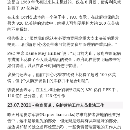
这是自 1960 年代初以来从未见过的。仅在 6 月份，债务利息就
花费了 87 亿英镑。
在未来 Covid 成本的一个例子中，PAC 表示，在政府担保的总
额为 920 亿英镑的贷款中，纳税人可能要承担大约 260 亿英镑
的不良贷款。
报告指出：“虽然我们承认有必要放宽围绕重大支出决策的通常
规则……但我们担心这会带来可能需要多年管理的严重风险。”
PAC 主席 Dame Meg Hillier 说：“到目前为止，政府在新冠病
毒措施上花费了令人眼花缭乱的资金，政府现在需要明确未来将
如何管理，以及在多长时间内进行管理。”
议员们还表示，他们“担心尽管在物资上花费了超过 100 亿英
镑，但 [个人防护设备] 的库存并不适合用途”。
该委员会表示，在卫生和社会保障部订购的 320 亿件 PPE 中，
110 亿件已分发，而 126 亿件作
23.07.2021 -
检查员说，庇护营的工作人员非法工作
昨天对纳皮尔军营(Napier barracks)寻求庇护者营地的检查报
告中，这不是最诅咒的部分，但无疑是最具有讽刺意味的部分。
据边境和移民独立首席检查员称，一些负责管理营地的工作人员