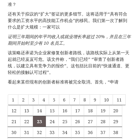
准？
还有关于拟议的“扩大”签证的更多细节。这将适用于“具有符合
要求的工资水平的高技能工作机会”的移民。我们第一次了解到
什么是扩大规模：一家可以
证明三年期间的年平均收入或就业增长率超过
20%
，并且在三年
期
间开始时至少有
10
名
员工
。
该策略还承诺为企业家修复创新者路线，该路线实际上从第一天
起就已经岌岌可危。该文件称，“我们已经” “审查了创新者路
线，以建立具有竞争力的报价”。这包括比目前的“快速通道、更
轻松的接触认可过程”。
看起来某些现有的创新者标准将被完全取消。首先，“申请
1
2
3
4
5
6
7
8
9
10
11
12
13
14
15
16
17
18
19
20
21
22
23
24
25
26
27
28
29
30
31
32
33
34
35
36
37
38