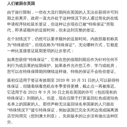
人
们被困在英
国
由于旅行限制，一些在大流行期间在英国的人无法在获得许可到
期之前离开。政府一直允许处于这种情况下的人通过简化的在线
申请程序轻松延长签证，但这种让步现在已被“特殊保证”所取
代，即承诺额外的逗留时间，但未达到完整的签证。
在个别情况下，仍然可以要求额外的逗留时间。内政部最初称其
为“特殊赔偿”，但现在称为“特殊保证”。无论哪种方式，它都是
一种比直接签证延期更弱的让步形式：
如果您获得“特殊保证”，它将在您的假期到期后作为针对任何不
利行为或后果的短期保护。如果条件允许您工作、学习或租房，
您可以在特殊保障期间继续这样做。特殊的保证不会给你签证。
最初仅适用于签证有效期至 2020 年 10 月 31 日的人可以获得特
殊保证，但随着病毒危机在冬季变得更糟，截止点一再被推迟。
它适用于在 2021 年 9 月 30 日之前在英国的许可（包括现有的
特殊保证）到期的人。但是，现在仅限于打算返回红色或琥珀色
名单上的国家的人。那些声称无法返回绿名单国家的人只能在
“特殊情况下”援引特殊保证，例如该国已完全关闭边境或隔离酒
店空间用完（想到澳大利亚）。先前版本的让步没有做出这种区
分。