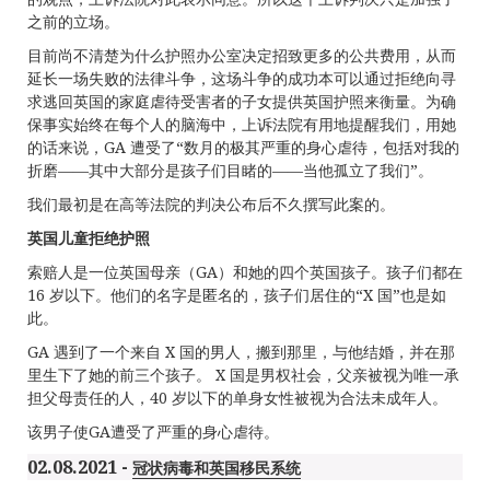
之前的立场。
目前尚不清楚为什么护照办公室决定招致更多的公共费用，从而
延长一场失败的法律斗争，这场斗争的成功本可以通过拒绝向寻
求逃回英国的家庭虐待受害者的子女提供英国护照来衡量。为确
保事实始终在每个人的脑海中，上诉法院有用地提醒我们，用她
的话来说，GA 遭受了“数月的极其严重的身心虐待，包括对我的
折磨——其中大部分是孩子们目睹的——当他孤立了我们”。
我们最初是在高等法院的判决公布后不久撰写此案的。
英国儿童拒
绝护
照
索赔人是一位英国母亲（GA）和她的四个英国孩子。孩子们都在
16 岁以下。他们的名字是匿名的，孩子们居住的“X 国”也是如
此。
GA 遇到了一个来自 X 国的男人，搬到那里，与他结婚，并在那
里生下了她的前三个孩子。 X 国是男权社会，父亲被视为唯一承
担父母责任的人，40 岁以下的单身女性被视为合法未成年人。
该男子使GA遭受了严重的身心虐待。
02.08.2021 -
冠状病毒和英国移民系统