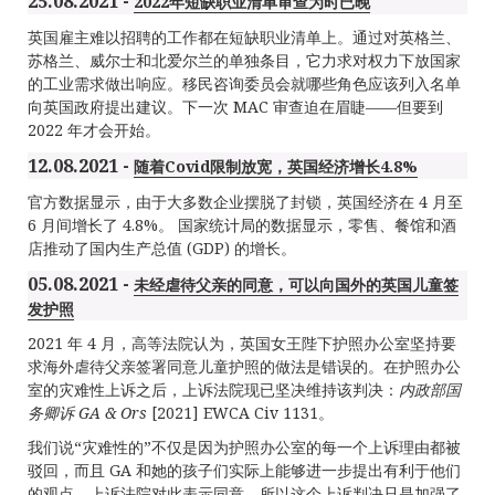
25.08.2021 -
2022年短缺职业清单审查为时已晚
英国雇主难以招聘的工作都在短缺职业清单上。通过对英格兰、
苏格兰、威尔士和北爱尔兰的单独条目，它力求对权力下放国家
的工业需求做出响应。移民咨询委员会就哪些角色应该列入名单
向英国政府提出建议。下一次 MAC 审查迫在眉睫——但要到
2022 年才会开始。
12.08.2021 -
随着Covid限制放宽，英国经济增长4.8%
官方数据显示，由于大多数企业摆脱了封锁，英国经济在 4 月至
6 月间增长了 4.8%。 国家统计局的数据显示，零售、餐馆和酒
店推动了国内生产总值 (GDP) 的增长。
05.08.2021 -
未经虐待父亲的同意，可以向国外的英国儿童签
发护照
2021 年 4 月，高等法院认为，英国女王陛下护照办公室坚持要
求海外虐待父亲签署同意儿童护照的做法是错误的。在护照办公
室的灾难性上诉之后，上诉法院现已坚决维持该判决：
内政部国
务卿诉
GA & Ors
[2021] EWCA Civ 1131。
我们说“灾难性的”不仅是因为护照办公室的每一个上诉理由都被
驳回，而且 GA 和她的孩子们实际上能够进一步提出有利于他们
的观点，上诉法院对此表示同意。所以这个上诉判决只是加强了