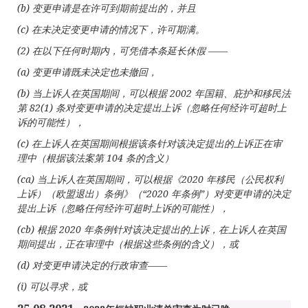
(b)
变更申请是在许可到期前提出的，并
且
(c)
在未决定
变更申请的
情况下，
许可期满
。
(2)
在以下任何
时期内，可凭借本条延长休假
——
(a)
变更申请既未决定也未撤回
，
(b)
当上
诉人在英国期间，可以根据
2002
年国籍、庇
护和移民法
第
82(1)
条
对变更申请的决定提出上诉（忽略任何经许可超时上
诉的可能性）
，
(c)
在上
诉人在英国期间根据该条针对该决定提出的上诉正在审
理中（根据该法案第
104
条的含
义
）
(ca)
当上
诉人在英国期间，可以根据《
2020
年移民（公民
权利
上诉）（欧盟退出）条例》（
“
2020
年条例
”
）
对变更申请的决定
提出上诉（忽略任何经许可超时上诉的可能性）
，
(cb)
根据
2020
年条例
针对该决定提出的上诉，在上诉人在英国
期间提出，正在审理中（根据这些条例的含义），
或
(d)
对变更申请决定的行政审查
—
—
(i)
可以
寻求，
或