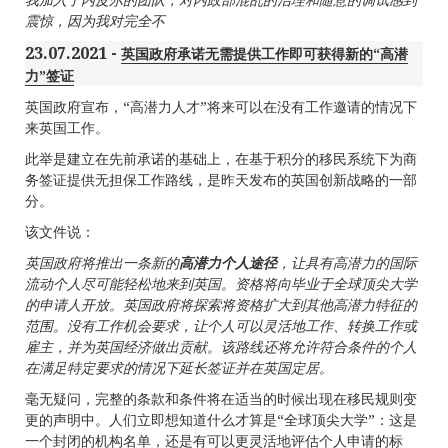
震惊，因为我对完全不
23.07.2021 -
英国政府承诺无需提供工作即可获得新的“高潜
力”签证
英国政府宣布，“高潜力人才”将来可以在没有工作邀请的情况下
来英国工作。
此举是建立在先前承诺的基础上，在基于积分的移民系统下为商
务签证提供无担保工作路线，是昨天发布的英国创新战略的一部
分。
该文件说：
英国政府将推出一条新的
高潜力个人途径
，
让具有高潜力的国际
流动个人尽可能轻松地来到英国。资格将向毕业于全球顶尖大学
的申请人开放。英国政府将探索将资格扩大到其他高潜力特征的
范围。没有工作机会要求，让个人可以灵活地工作、转换工作或
雇主，并为英国经济做出贡献。该路线还将允许符合条件的个人
在满足特定要求的情况下延长签证并在英国定居
。
毫无疑问，完整的条款和条件将在适当的时候出现在移民规则变
更的声明中。人们立即想知道什么才算是“全球顶尖大学”：这是
一个封闭的机构名单，还是有可以更灵活地评估个人申请的标