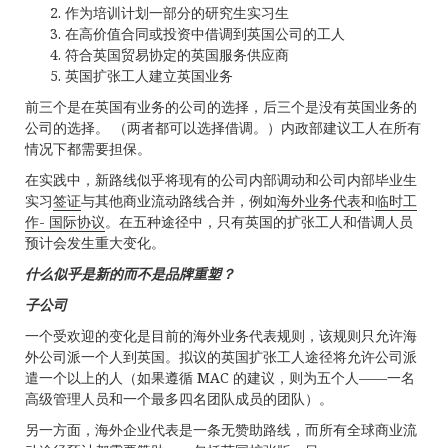
作为培训计划一部分的研究生实习生
在高价值合同或投资中借调到英国公司的工人
符合英国贸易协定的英国服务供应商
英国扩张工人建立英国业务
前三个是在英国有业务的公司的选择，后三个是没有英国业务的
公司的选择。 （两者都可以选择借调。）内政部建议工人在所有
情况下都需要担保。
在实践中，新路线似乎将现有的公司内部调动和公司内部毕业生
实习
签证
与其他商业流动路线合并，例如
海外业务代表
和
临时工
作- 国际协议
。在五种途径中，只有英国的扩张工人和借调人员
预计会发生重大变化。
什么似乎是新的而不是品牌重塑？
子公司
一个受欢迎的变化是目前的海外业务代表规则，该规则只允许海
外公司派一个人到英国。拟议的英国扩张工人途径将允许公司派
遣一个以上的人（如果遵循 MAC 的建议，则为五个人——一名
高级管理人员和一个最多四名团队成员的团队）。
另一方面，海外企业代表是一条无赞助路线，而所有全球商业流