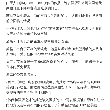
由于人们担心 Omicron 变体的传播，许多酒店和休闲公司都受
到预订量下降和客流量减少的打击。
苏纳克先生表示，新的支持是“慷慨的”，并认识到企业在圣诞节
前夕面临的情况。
一些行业人士对他们所称的“前所未有”的支持表示欢迎，但其他
人表示这些措施还远远不够。
酒店和休闲以外的企业可以申请部分资金。
苏格兰出台了严格的新规定，这意味着对参加大型活动的人数有
所限制，爱丁堡的 Hogmanay 街派对被取消。
周二，英国又报告了 90,629 例新的 Covid 病例——略低于上周
宣布的历史新高。
周二的公告意味着：
•餐厅、酒吧、电影院和剧院可以为其每个场所申请最高 6,000
英镑的补助金。财政部为这些赠款预留了 6.83 亿英镑，并将根
据现有的理事会管理计划提供
•休闲和酒店之外的其他陷入困境的企业可以根据附加限制补助金
向地方议会申请不同的补助金，该补助金已增至 1.02 亿英镑