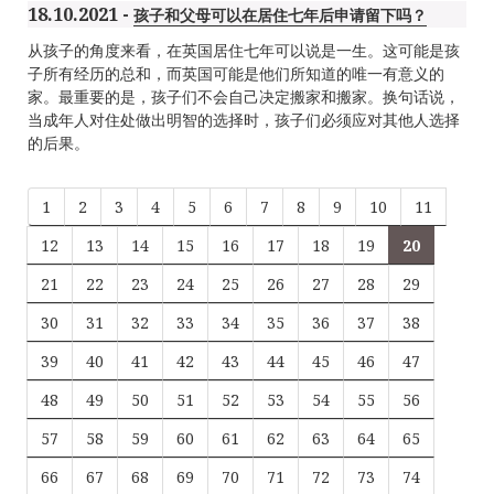
18.10.2021 -
孩子和父母可以在居住七年后申请留下吗？
从孩子的角度来看，在英国居住七年可以说是一生。这可能是孩
子所有经历的总和，而英国可能是他们所知道的唯一有意义的
家。最重要的是，孩子们不会自己决定搬家和搬家。换句话说，
当成年人对住处做出明智的选择时，孩子们必须应对其他人选择
的后果。
1
2
3
4
5
6
7
8
9
10
11
12
13
14
15
16
17
18
19
20
21
22
23
24
25
26
27
28
29
30
31
32
33
34
35
36
37
38
39
40
41
42
43
44
45
46
47
48
49
50
51
52
53
54
55
56
57
58
59
60
61
62
63
64
65
66
67
68
69
70
71
72
73
74