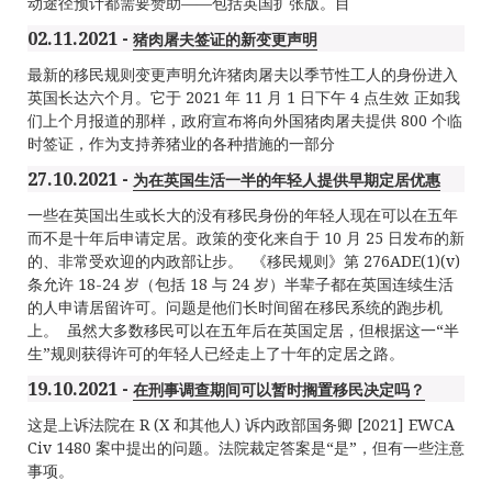
动途径预计都需要赞助——包括英国扩张版。目
02.11.2021 -
猪肉屠夫签证的新变更声明
最新的移民规则变更声明允许猪肉屠夫以季节性工人的身份进入
英国长达六个月。它于 2021 年 11 月 1 日下午 4 点生效 正如我
们上个月报道的那样，政府宣布将向外国猪肉屠夫提供 800 个临
时签证，作为支持养猪业的各种措施的一部分
27.10.2021 -
为在英国生活一半的年轻人提供早期定居优惠
一些在英国出生或长大的没有移民身份的年轻人现在可以在五年
而不是十年后申请定居。政策的变化来自于 10 月 25 日发布的新
的、非常受欢迎的内政部让步。 《移民规则》第 276ADE(1)(v)
条允许 18-24 岁（包括 18 与 24 岁）半辈子都在英国连续生活
的人申请居留许可。问题是他们长时间留在移民系统的跑步机
上。 虽然大多数移民可以在五年后在英国定居，但根据这一“半
生”规则获得许可的年轻人已经走上了十年的定居之路。
19.10.2021 -
在刑事调查期间可以暂时搁置移民决定吗？
这是上诉法院在 R (X 和其他人) 诉内政部国务卿 [2021] EWCA
Civ 1480 案中提出的问题。法院裁定答案是“是”，但有一些注意
事项。