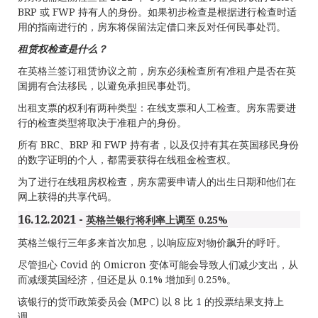
BRP 或 FWP 持有人的身份。如果初步检查是根据进行检查时适
用的指南进行的，房东将保留法定借口来反对任何民事处罚。
租
赁权检查是什么
？
在英格兰签订租赁协议之前，房东必须检查所有准租户是否在英
国拥有合法移民，以避免承担民事处罚。
出租支票的权利有两种类型：在线支票和人工检查。房东需要进
行的检查类型将取决于准租户的身份。
所有 BRC、BRP 和 FWP 持有者，以及仅持有其在英国移民身份
的数字证明的个人，都需要获得在线租金检查权。
为了进行在线租房权检查，房东需要申请人的出生日期和他们在
网上获得的共享代码。
16.12.2021 -
英格兰银行将利率上调至 0.25%
英格兰银行三年多来首次加息，以响应应对物价飙升的呼吁。
尽管担心 Covid 的 Omicron 变体可能会导致人们减少支出，从
而减缓英国经济，但还是从 0.1% 增加到 0.25%。
该银行的货币政策委员会 (MPC) 以 8 比 1 的投票结果支持上
调。