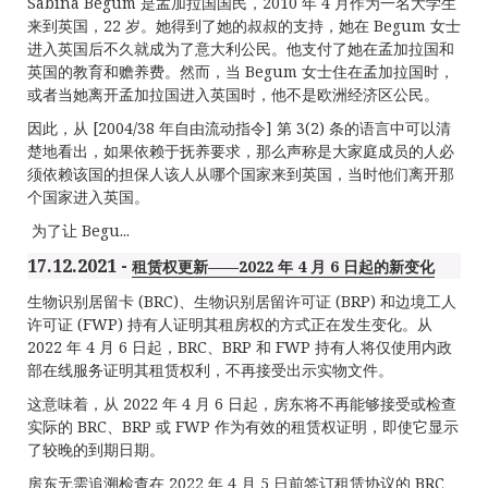
Sabina Begum 是孟加拉国国民，2010 年 4 月作为一名大学生
来到英国，22 岁。她得到了她的叔叔的支持，她在 Begum 女士
进入英国后不久就成为了意大利公民。他支付了她在孟加拉国和
英国的教育和赡养费。然而，当 Begum 女士住在孟加拉国时，
或者当她离开孟加拉国进入英国时，他不是欧洲经济区公民。
因此，从 [2004/38 年自由流动指令] 第 3(2) 条的语言中可以清
楚地看出，如果依赖于抚养要求，那么声称是大家庭成员的人必
须依赖该国的担保人该人从哪个国家来到英国，当时他们离开那
个国家进入英国。
为了让 Begu...
17.12.2021 -
租赁权更新——2022 年 4 月 6 日起的新变化
生物识别居留卡 (BRC)、生物识别居留许可证 (BRP) 和边境工人
许可证 (FWP) 持有人证明其租房权的方式正在发生变化。从
2022 年 4 月 6 日起，BRC、BRP 和 FWP 持有人将仅使用内政
部在线服务证明其租赁权利，不再接受出示实物文件。
这意味着，从 2022 年 4 月 6 日起，房东将不再能够接受或检查
实际的 BRC、BRP 或 FWP 作为有效的租赁权证明，即使它显示
了较晚的到期日期。
房东无需追溯检查在 2022 年 4 月 5 日前签订租赁协议的 BRC、