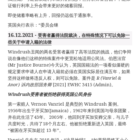
证银行利率上升会带来更好的储蓄回报。
即使储蓄率略有上升，回报仍远低于通胀率。
英国央行表示：“委员会继
16.12.2021 -
受害者赢得法院裁决，在特殊情况下可以免除一
些关于申请入籍的法律
Windrush丑闻的两名受害者赢得了高等法院的挑战，他们争辩
说在像他们这样的特殊案件中更宽松地适用公民法。伯恩法官
(Mr Justice Bourne)今天认为，英国国籍法的一项看似僵硬的
规定要求申请人在申请入籍前必须在英国实际居住满五年，如果
坚持这样做将违反人权，则可以免除。案件是
R (Vanriel &
Anor)
诉内政部国务卿
[2021] EWHC 3415 (Admin)。
Windrush
受害者被拒
绝获得英国公民身
份
第一索赔人 Vernon Vanriel 是典型的 Windrush 案例。
1956年出生于牙买加(Jamaica)，1962年来到英国与母亲团聚，
并在此生活了43年。 2005年，他回到牙买加安葬父亲，与儿子
共度时光，共待了18个月左右。他被拒绝重新进入英国，最终
“被困在牙买加超过 13 年”。
Vanriel 先生在 2018 年说：“这是地狱”。 “如果我最终不小心