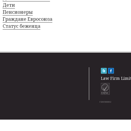
Дети
Пенсионеры
Граждане Евросоюза
Статус беженца
Law Firm Limi
F200500002