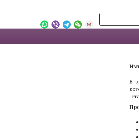
Им
В э
кот
"ст
Про