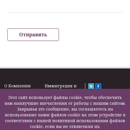
Отправить
O Kомпании
Иммиграция и
Новости
Визы
Law Firm Limited
Подписка на
Этот сайт использует файлы cookie, чтобы обеспечить
Налоги и пенсии
2000 – 2026©
новости
вам наилучшие впечатления от работы с нашим сайтом.
Бизнес услуги
Задать вопрос
Закрывая это сообщение, вы соглашаетесь на
Недвижимость
Карта сайта
использование нами файлов cookie на этом устройстве в
Образование
Контакты
соответствии с нашей политикой использования файлов
Страхование
F200500002
cookie, если вы не отключили их.
жизни