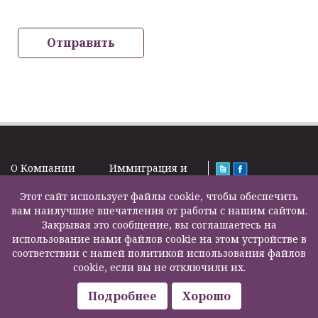
Отправить
O Kомпании
Иммиграция и
Новости
Визы
Law Firm Limited
Подписка на
Этот сайт использует файлы cookie, чтобы обеспечить
Налоги и пенсии
2000 – 2026©
новости
вам наилучшие впечатления от работы с нашим сайтом.
Бизнес услуги
Задать вопрос
Закрывая это сообщение, вы соглашаетесь на
Недвижимость
Карта сайта
использование нами файлов cookie на этом устройстве в
Образование
Контакты
соответствии с нашей политикой использования файлов
Страхование
F200500002
cookie, если вы не отключили их.
жизни
Другие услуги
Подробнее
Хорошо