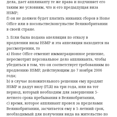
дела, дает аппликанту те же права и подчиняет его
таким же условиям, что и его предыдущая виза
HSMP;
f) он не должен будет платить никаких сборов в Home
Office или в посольстве/консульстве Великобритании
в своей стране.
3. Если была подана апелляция по отказу в
продлении визы HSMP и эта аппеляция находится на
рассмотрении, то
a) Home Office отменит иммиграционное решение,
пересмотрит персональное дело аппликанта, чтобы
убедиться в том, что он соответствует требованиям по
продлению HSMP, действующим до 7 ноября 2006
года;
b) в случае положительного решения ему продлят
HSMP и дадут визу (FLR) на три года, или на тот
период, который необходим для завершения 5-
летнего срока пребывания в Великобритании,
c) время, которое аппликант провел за пределами
Великобритании, засчитается ему в 5-летний срок,
необходимый для получения вида на жительство по