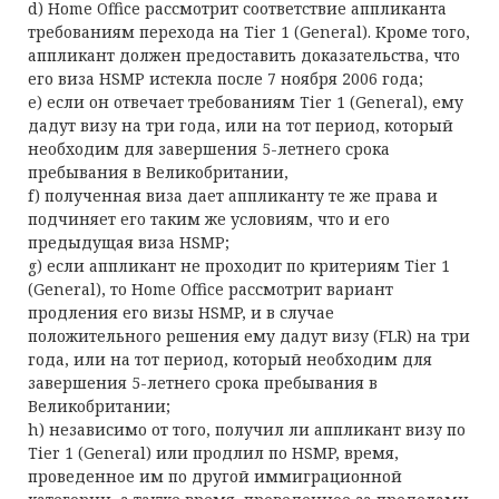
d) Home Office рассмотрит соответствие аппликанта
требованиям перехода на Tier 1 (General). Кроме того,
аппликант должен предоставить доказательства, что
его виза HSMP истекла после 7 ноября 2006 года;
e) если он отвечает требованиям Tier 1 (General), ему
дадут визу на три года, или на тот период, который
необходим для завершения 5-летнего срока
пребывания в Великобритании,
f) полученная виза дает аппликанту те же права и
подчиняет его таким же условиям, что и его
предыдущая виза HSMP;
g) если аппликант не проходит по критериям Tier 1
(General), то Home Office рассмотрит вариант
продления его визы HSMP, и в случае
положительного решения ему дадут визу (FLR) на три
года, или на тот период, который необходим для
завершения 5-летнего срока пребывания в
Великобритании;
h) независимо от того, получил ли аппликант визу по
Tier 1 (General) или продлил по HSMP, время,
проведенное им по другой иммиграционной